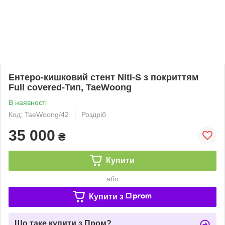
Ентеро-кишковий стент Niti-S з покриттям
Full covered-Тип, TaeWoong
В наявності
Код: TaeWoong/42
Роздріб
35 000
₴
Купити
або
Купити з
Що таке купити з Пром?