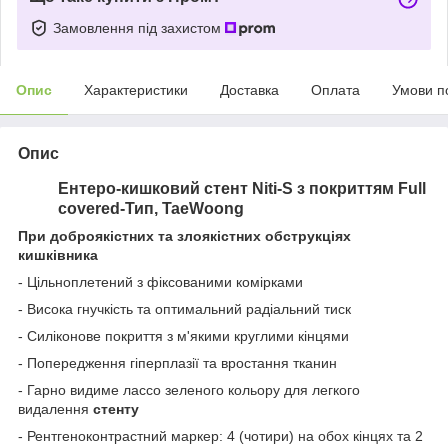
Замовлення під захистом
Опис
Характеристики
Доставка
Оплата
Умови п
Опис
Ентеро-кишковий стент Niti-S з покриттям Full
covered-Тип, TaeWoong
При доброякістних та злоякістних обструкціях
кишківника
- Цільноплетений з фіксованими комірками
- Висока гнучкість та оптимальний радіальний тиск
- Силіконове покриття з м'якими круглими кінцями
- Попередження гіперплазії та вростання тканин
- Гарно видиме лассо зеленого кольору для легкого
видалення
стенту
- Рентгеноконтрастний маркер: 4 (чотири) на обох кінцях та 2