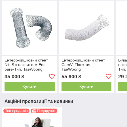
Ентеро-кишковий стент
Ентеро-кишковий стент
Білі
Niti-S з покриттям End
ComVi Flare-тип,
покр
bare-Тип, TaeWoong
TaeWoong
Тип
35 000
55 900
29 
₴
₴
Купити
Купити
Акційні пропозиції та новинки
Топ продажів
Подарунок