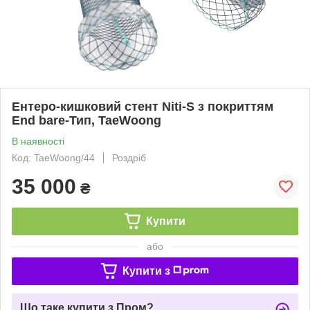
Ентеро-кишковий стент Niti-S з покриттям
End bare-Тип, TaeWoong
В наявності
Код: TaeWoong/44
Роздріб
35 000
₴
Купити
або
Купити з
Що таке купити з Пром?