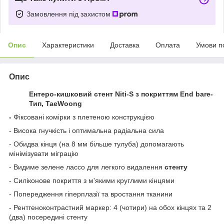
Замовлення під захистом
Опис
Характеристики
Доставка
Оплата
Умови п
Опис
Ентеро-кишковий стент Niti-S з покриттям End bare-
Тип
, TaeWoong
-
Фіксовані комірки з плетеною конструкцією
- Висока гнучкість і оптимальна радіальна сила
- Обидва кінця (на 8 мм більше тулуба) допомагають
мінімізувати міграцію
- Видиме зелене лассо для легкого видалення
стенту
- Силіконове покриття з м'якими круглими кінцями
- Попередження гіперплазії та вростання тканини
- Рентгеноконтрастний маркер: 4 (чотири) на обох кінцях та 2
(два) посередині стенту