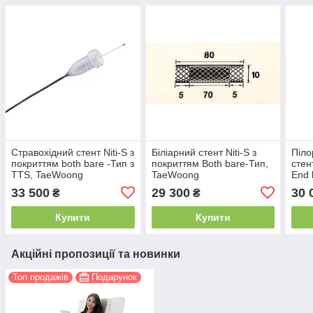
Стравохідний стент Niti-S з
Біліарний стент Niti-S з
Піло
покриттям both bare -Тип з
покриттям Both bare-Тип,
стен
TTS, TaeWoong
TaeWoong
End 
33 500
29 300
30 
₴
₴
Купити
Купити
Акційні пропозиції та новинки
Топ продажів
Подарунок