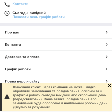
Контакти
Сьогодні вихідний
Показати весь графік роботи
Про нас
Контакти
Доставка та оплата
Графік роботи
Повна версія сайту
Шановний клієнт! Зараз компанія не може швидко
обробляти замовлення та повідомлення, оскільки за її
Сайт створено на маркетплейсі
Prom.ua
графіком роботи сьогодні вихідний або скорочений день
(передсвятковий). Ваша заявка, повідомлення або
замовлення буде оброблене в найближчий робочий день.
Політика конфіденційності
Дякуємо за розуміння!