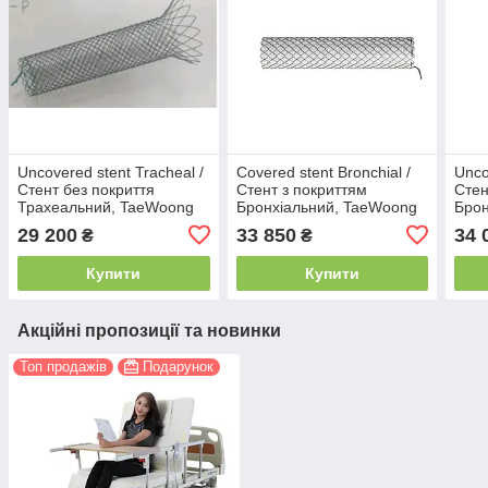
Uncovered stent Tracheal /
Covered stent Bronchial /
Unco
Стент без покриття
Стент з покриттям
Стен
Трахеальний, TaeWoong
Бронхіальний, TaeWoong
Брон
29 200
33 850
34 
₴
₴
Купити
Купити
Акційні пропозиції та новинки
Топ продажів
Подарунок