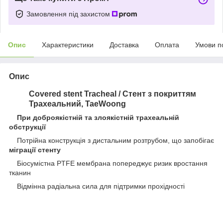
Замовлення під захистом
Опис
Характеристики
Доставка
Оплата
Умови п
Опис
Covered stent Tracheal / Стент з покриттям
Трахеальний, TaeWoong
При доброякістній та злоякістній трахеальній
обструкції
Потрійна конструкція з дистальним розтрубом, що запобігає
міграції стенту
Біосумістна PTFE мембрана попереджує ризик вростання
тканин
Відмінна радіальна сила для підтримки прохідності