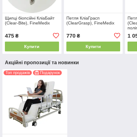
Щипці біопсійні КліаБайт
Петля КліаГрасп
Петл
(Clear-Bite), FineMedix
(ClearGrasp), FineMedix
(Cle
полі
475
770
1 0
₴
₴
Купити
Купити
Акційні пропозиції та новинки
Топ продажів
Подарунок