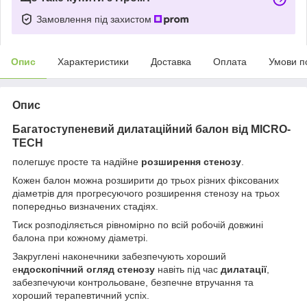
Замовлення під захистом
Опис
Характеристики
Доставка
Оплата
Умови п
Опис
Багатоступеневий дилатаційний балон від MICRO-
TECH
полегшує просте та надійне
розширення стенозу
.
Кожен балон можна розширити до трьох різних фіксованих
діаметрів для прогресуючого розширення стенозу на трьох
попередньо визначених стадіях.
Тиск розподіляється рівномірно по всій робочій довжині
балона при кожному діаметрі.
Закруглені наконечники забезпечують хороший
е
ндоскопічний огляд стенозу
навіть під час
дилатації
,
забезпечуючи контрольоване, безпечне втручання та
хороший терапевтичний успіх.