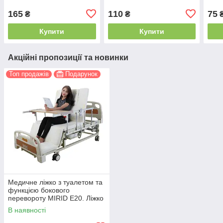
165
110
75
₴
₴
Купити
Купити
Акційні пропозиції та новинки
Топ продажів
Подарунок
Медичне ліжко з туалетом та
функцією бокового
перевороту MIRID E20. Ліжко
для реабілітації інваліда.
В наявності