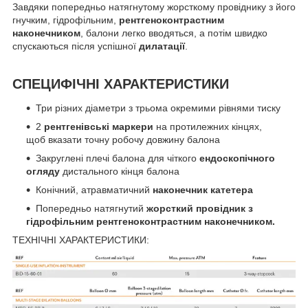
Завдяки попередньо натягнутому жорсткому провіднику з його
гнучким, гідрофільним,
рентгеноконтрастним
наконечником
, балони легко вводяться, а потім швидко
спускаються після успішної
дилатації
.
СПЕЦИФІЧНІ ХАРАКТЕРИСТИКИ
Три різних діаметри з трьома окремими рівнями тиску
2
рентгенівські маркери
на протилежних кінцях,
щоб вказати точну робочу довжину балона
Закруглені плечі балона для чіткого
ендоскопічного
огляду
дистального кінця балона
Конічний, атравматичний
наконечник катетера
Попередньо натягнутий
жорсткий провідник з
гідрофільним рентгеноконтрастним наконечником.
ТЕХНІЧНІ ХАРАКТЕРИСТИКИ: