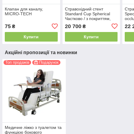
Клапан для каналу,
Стравохідний стент
Стра
MICRO-TECH
Standard Cup Spherical
Speci
Частково / з покриттям,
occl
MICRO-TECH
част
75
20 700
22 
₴
₴
MIC
Купити
Купити
Акційні пропозиції та новинки
Топ продажів
Подарунок
Медичне ліжко з туалетом та
функцією бокового