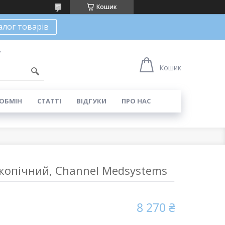
Кошик
алог товарів
7
Кошик
 ОБМІН
СТАТТІ
ВІДГУКИ
ПРО НАС
копічний, Channel Medsystems
8 270 ₴