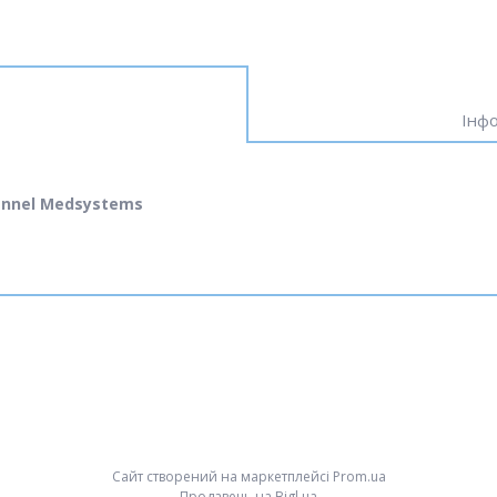
Інфо
annel Medsystems
Сайт створений на маркетплейсі
Prom.ua
Продавець на Bigl.ua