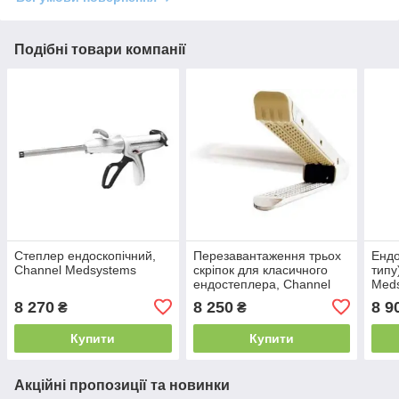
Подібні товари компанії
Степлер ендоскопічний,
Перезавантаження трьох
Ендо
Channel Medsystems
скріпок для класичного
типу
ендостеплера, Channel
Med
Medsystems
8 270
8 250
8 9
₴
₴
Купити
Купити
Акційні пропозиції та новинки