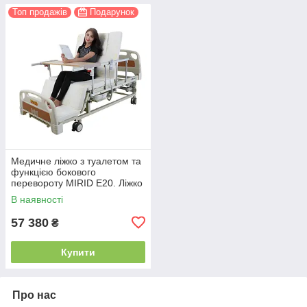
Топ продажів
Подарунок
Медичне ліжко з туалетом та
функцією бокового
перевороту MIRID E20. Ліжко
для реабілітації інваліда.
В наявності
57 380
₴
Купити
Про нас