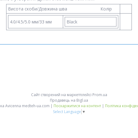
Висота скоби/Довжина шва Колір
4.0/4.5/5.0 мм/33 мм
Black
Сайт створений на маркетплейсі
Prom.ua
Продавець на Bigl.ua
Медтехніка Avicenna medteh-ua.com |
Поскаржитися на контент
|
Політика конфіде
Select Language
▼