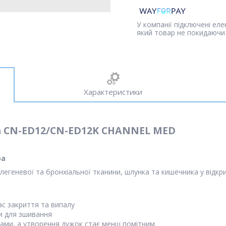
У компанії підключені ел
який товар не покидаючи 
Характеристики
а CN-ED12/CN-ED12K CHANNEL MED
ра
легеневої та бронхіальної тканини, шлунка та кишечника у відкрит
час закриття та випалу
и для зшивання
ами, а утворення дужок стає менш помітним