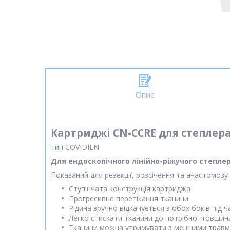
Опис
Картриджі CN-CCRE для степлер
тип COVIDIEN
Для ендоскопічного лінійно-ріжучого степле
Показаний для резекції, розсічення та анастомозу 
Ступінчата конструкція картриджа
Прогресивне перетікання тканини
Рідина зручно відкачується з обох боків під 
Легко стискати тканини до потрібної товщин
Тканини можна утримувати з меншими травм