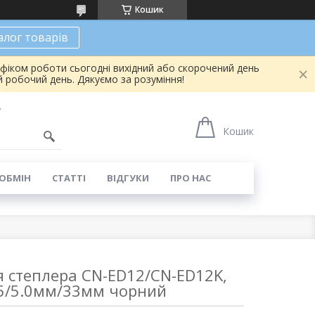
Кошик
алог товарів
афіком роботи сьогодні вихідний або скорочений день
 робочий день. Дякуємо за розуміння!
7
Кошик
 ОБМІН
СТАТТІ
ВІДГУКИ
ПРО НАС
я степлера CN-ED12/CN-ED12K,
.5/5.0мм/33мм чорний