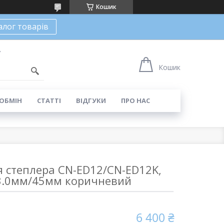
Кошик
алог товарів
7
Кошик
 ОБМІН
СТАТТІ
ВІДГУКИ
ПРО НАС
я степлера CN-ED12/CN-ED12K,
/3.0мм/45мм коричневий
6 400 ₴