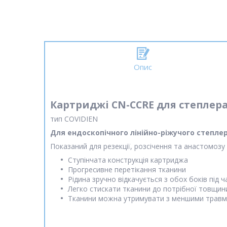
Опис
Картриджі CN-CCRE для степлер
тип COVIDIEN
Для ендоскопічного лінійно-ріжучого степле
Показаний для резекції, розсічення та анастомозу 
Ступінчата конструкція картриджа
Прогресивне перетікання тканини
Рідина зручно відкачується з обох боків під 
Легко стискати тканини до потрібної товщин
Тканини можна утримувати з меншими травм