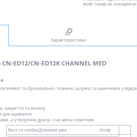
який товар не покидаючи 
Характеристики
а CN-ED12/CN-ED12K CHANNEL MED
ра
легеневої та бронхіальної тканини, шлунка та кишечника у відкрит
час закриття та випалу
и для зшивання
ами, а утворення дужок стає менш помітним
Висота скоби/Довжина шва Колір