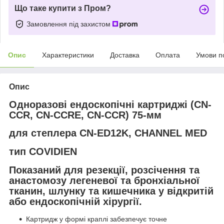
Що таке купити з Пром?
Замовлення під захистом
Опис
Характеристики
Доставка
Оплата
Умови п
Опис
Одноразові ендоскопічні картриджі (CN-
CCR, CN-CCRE, CN-CCR) 75-мм
для степлера CN-ED12K, CHANNEL MED
тип COVIDIEN
Показаний для резекції, розсічення та
анастомозу легеневої та бронхіальної
тканин, шлунку та кишечника у відкритій
або ендоскопічній хірургії.
Картридж у формі краплі забезпечує точне