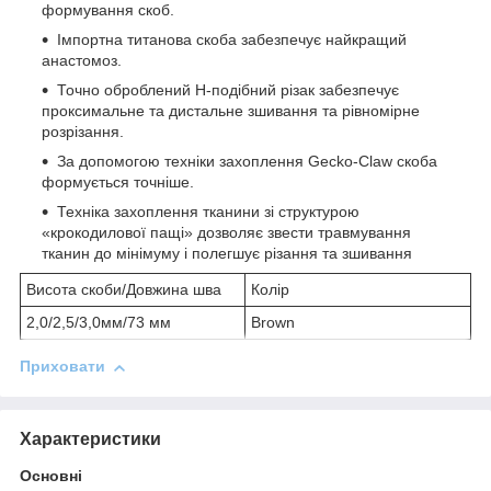
формування скоб.
Імпортна титанова скоба забезпечує найкращий
анастомоз.
Точно оброблений H-подібний різак забезпечує
проксимальне та дистальне зшивання та рівномірне
розрізання.
За допомогою техніки захоплення Gecko-Claw скоба
формується точніше.
Техніка захоплення тканини зі структурою
«крокодилової пащі» дозволяє звести травмування
тканин до мінімуму і полегшує різання та зшивання
Висота скоби/Довжина шва
Колір
2,0/2,5/3,0мм/73 мм
Brown
Приховати
Характеристики
Основні