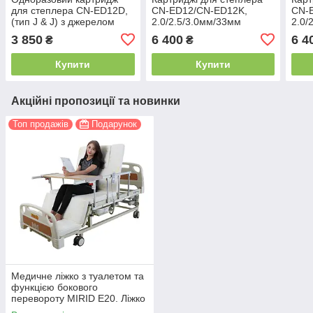
для степлера CN-ED12D,
CN-ED12/CN-ED12K,
CN-
(тип J & J) з джерелом
2.0/2.5/3.0мм/33мм
2.0/
світла, 2,0мм/49мм сірий
коричневий
кори
3 850
6 400
6 4
₴
₴
Купити
Купити
Акційні пропозиції та новинки
Топ продажів
Подарунок
Медичне ліжко з туалетом та
функцією бокового
перевороту MIRID E20. Ліжко
для реабілітації інваліда.