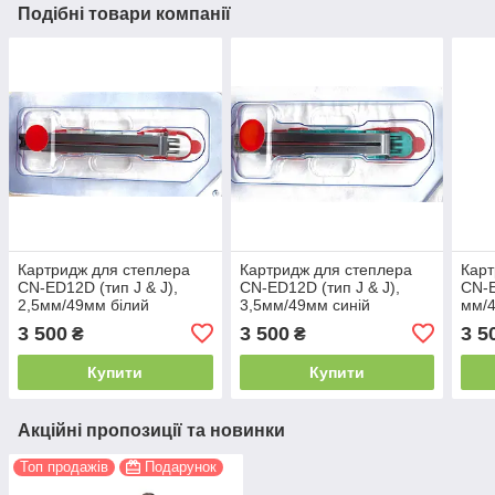
Подібні товари компанії
Картридж для степлера
Картридж для степлера
Карт
CN-ED12D (тип J & J),
CN-ED12D (тип J & J),
CN-E
2,5мм/49мм білий
3,5мм/49мм синій
мм/4
3 500
3 500
3 5
₴
₴
Купити
Купити
Акційні пропозиції та новинки
Топ продажів
Подарунок