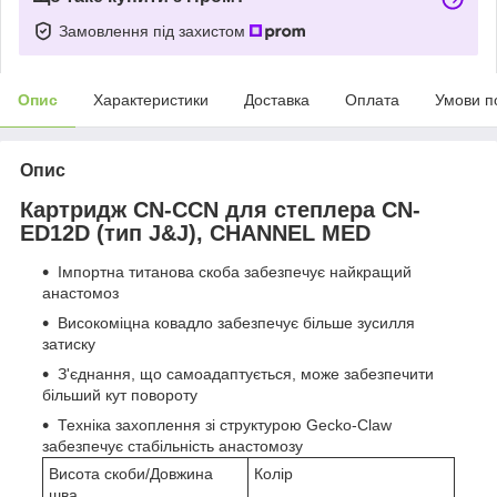
Замовлення під захистом
Опис
Характеристики
Доставка
Оплата
Умови п
Опис
Картридж CN-CCN для степлера CN-
ED12D (тип J&J), CHANNEL MED
Імпортна титанова скоба забезпечує найкращий
анастомоз
Високоміцна ковадло забезпечує більше зусилля
затиску
З'єднання, що самоадаптується, може забезпечити
більший кут повороту
Техніка захоплення зі структурою Gecko-Claw
забезпечує стабільність анастомозу
Висота скоби/Довжина
Колір
шва