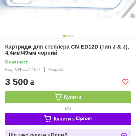
Картридж для степлера CN-ED12D (тип J & J),
4,4мм/49мм чорний
В наявності
Код: CN-CCN45-T
Роздріб
3 500
₴
Купити
або
Купити з
Що таке купити з Пром?