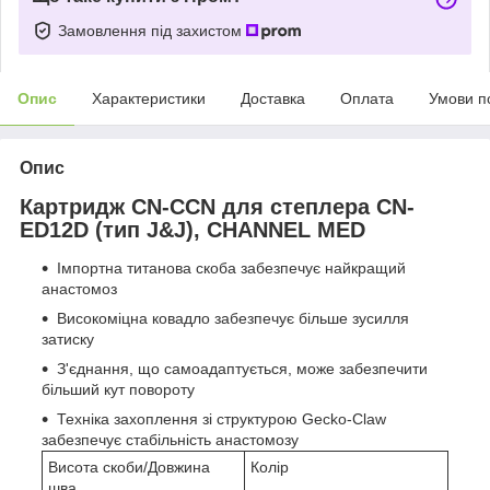
Замовлення під захистом
Опис
Характеристики
Доставка
Оплата
Умови п
Опис
Картридж CN-CCN для степлера CN-
ED12D (тип J&J), CHANNEL MED
Імпортна титанова скоба забезпечує найкращий
анастомоз
Високоміцна ковадло забезпечує більше зусилля
затиску
З'єднання, що самоадаптується, може забезпечити
більший кут повороту
Техніка захоплення зі структурою Gecko-Claw
забезпечує стабільність анастомозу
Висота скоби/Довжина
Колір
шва