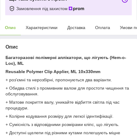
Замовлення під захистом
Опис
Характеристики
Доставка
Оплата
Умови п
Опис
Багаторазові полімерні аплікатори, що лігують (Hem-o-
Loc), МL
Reusable Polymer Clip Applier, МL 10x330mm
+ роз'ємні та нерозбірні, пропонуються два варіанти.
+ Обидва стилі з промивним валом для простоти чищення та
обслуговування.
+ Матове покриття валу, уникайте відбиття світла під час
процедури.
+ Колірне кодування розміру для легкої ідентифікації.
+ Сумісність з відповідними розмірами кліпс, що лігують.
+ Доступні щелепи під різними кутами полегшують міцне