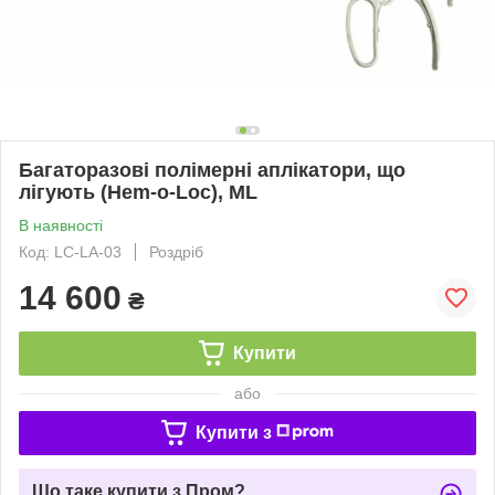
Багаторазові полімерні аплікатори, що
лігують (Hem-o-Loc), МL
В наявності
Код: LC-LA-03
Роздріб
14 600
₴
Купити
або
Купити з
Що таке купити з Пром?