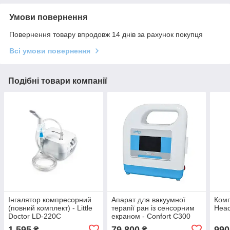
Умови повернення
Повернення товару впродовж 14 днів за рахунок покупця
Всі умови повернення
Подібні товари компанії
Інгалятор компресорний
Апарат для вакуумної
Комп
(повний комплект) - Little
терапії ран із сенсорним
Hea
Doctor LD-220C
екраном - Confort C300
(NPWT)
1 595
79 800
990
₴
₴