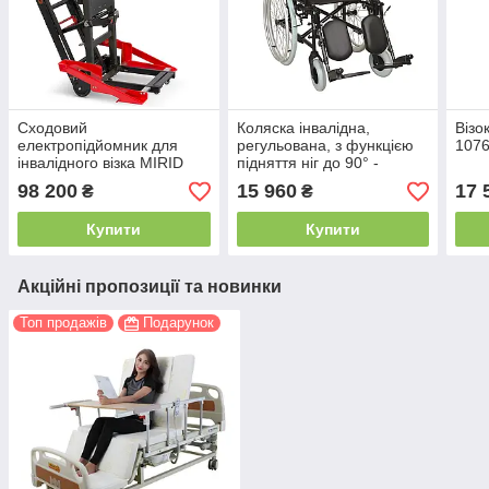
Сходовий
Коляска iнвалiдна,
Візо
електропідйомник для
регульована, з функцією
1076
інвалідного візка MIRID
підняття ніг до 90° -
11С. Підйомник для
Karadeniz Medical G131
98 200
15 960
17 
₴
₴
інвалідів електричний.
Інвалідна коляска.
Купити
Купити
Акційні пропозиції та новинки
Топ продажів
Подарунок