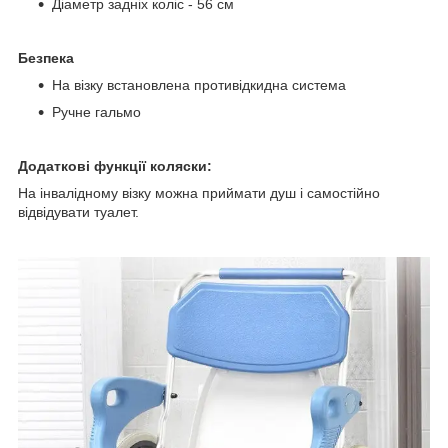
Діаметр задніх коліс - 56 см
Безпека
На візку встановлена противідкидна
система
Ручне гальмо
Додаткові функції коляски:
На інвалідному візку можна приймати душ і самостійно
відвідувати туалет.