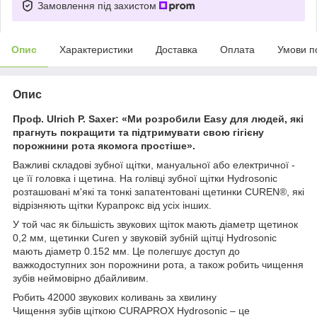
Замовлення під захистом
Опис
Характеристики
Доставка
Оплата
Умови п
Опис
Проф. Ulrich P. Saxer: «Ми розробили Easy для людей, які
прагнуть покращити та підтримувати свою гігієну
порожнини рота якомога простіше».
Важливі складові зубної щітки, мануальної або електричної -
це її головка і щетина. На голівці зубної щітки Hydrosonic
розташовані м'які та тонкі запатентовані щетинки CUREN®, які
відрізняють щітки Курапрокс від усіх інших.
У той час як більшість звукових щіток мають діаметр щетинок
0,2 мм, щетинки Curen у звуковій зубній щітці Hydrosonic
мають діаметр 0.152 мм. Це полегшує доступ до
важкодоступних зон порожнини рота, а також робить чищення
зубів неймовірно дбайливим.
Робить 42000 звукових коливань за хвилину
Чищення зубів щіткою CURAPROX Hydrosonic – це