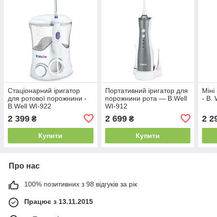
Стаціонарний іригатор
Портативний іригатор для
Міні
для ротової порожнини -
порожнини рота — B.Well
- B.
B.Well WI-922
WI-912
2 399
2 699
2 2
₴
₴
Купити
Купити
Про нас
100% позитивних з 98 відгуків за рік
Працює з 13.11.2015