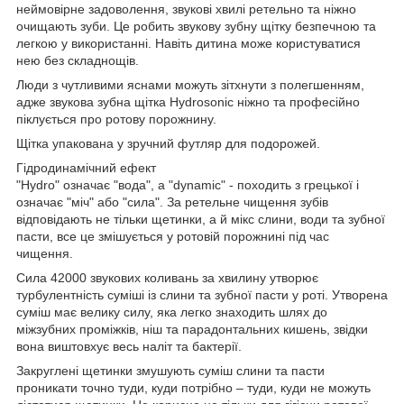
неймовірне задоволення, звукові хвилі ретельно та ніжно
очищають зуби. Це робить звукову зубну щітку безпечною та
легкою у використанні. Навіть дитина може користуватися
нею без складнощів.
Люди з чутливими яснами можуть зітхнути з полегшенням,
адже звукова зубна щітка Hydrosonic ніжно та професійно
піклується про ротову порожнину.
Щітка упакована у зручний футляр для подорожей.
Гідродинамічний ефект
"Hydro" означає "вода", а "dynamic" - походить з грецької і
означає "міч" або "сила". За ретельне чищення зубів
відповідають не тільки щетинки, а й мікс слини, води та зубної
пасти, все це змішується у ротовій порожнині під час
чищення.
Сила 42000 звукових коливань за хвилину утворює
турбулентність суміші із слини та зубної пасти у роті. Утворена
суміш має велику силу, яка легко знаходить шлях до
міжзубних проміжків, ніш та парадонтальних кишень, звідки
вона виштовхує весь наліт та бактерії.
Закруглені щетинки змушують суміш слини та пасти
проникати точно туди, куди потрібно – туди, куди не можуть