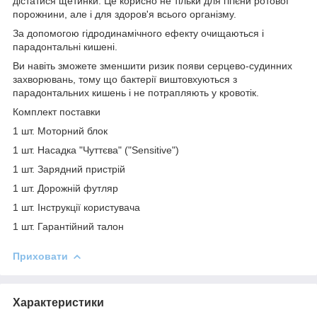
дістатися щетинки. Це корисно не тільки для гігієни ротової
порожнини, але і для здоров'я всього організму.
За допомогою гідродинамічного ефекту очищаються і
парадонтальні кишені.
Ви навіть зможете зменшити ризик появи серцево-судинних
захворювань, тому що бактерії виштовхуються з
парадонтальних кишень і не потрапляють у кровотік.
Комплект поставки
1 шт. Моторний блок
1 шт. Насадка "Чуттєва" ("Sensitive")
1 шт. Зарядний пристрій
1 шт. Дорожній футляр
1 шт. Інструкції користувача
1 шт. Гарантійний талон
Приховати
Характеристики