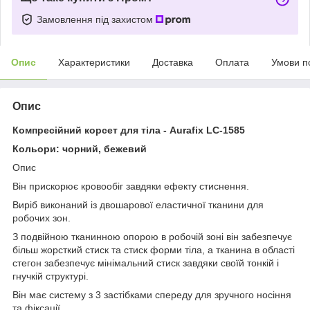
Замовлення під захистом
Опис
Характеристики
Доставка
Оплата
Умови п
Опис
Компресійний корсет для тіла - Aurafix LC-1585
Кольори: чорний, бежевий
Опис
Він прискорює кровообіг завдяки ефекту стиснення.
Виріб виконаний із двошарової еластичної тканини для
робочих зон.
З подвійною тканинною опорою в робочій зоні він забезпечує
більш жорсткий стиск та стиск форми тіла, а тканина в області
стегон забезпечує мінімальний стиск завдяки своїй тонкій і
гнучкій структурі.
Він має систему з 3 застібками спереду для зручного носіння
та фіксації.