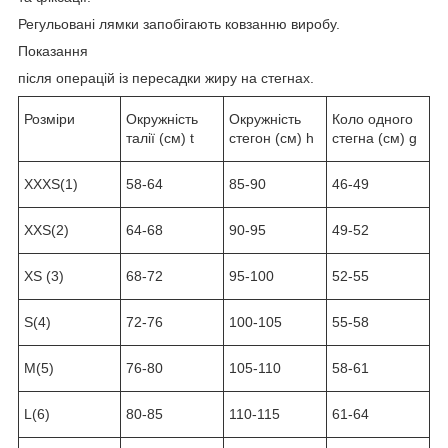
Регульовані лямки запобігають ковзанню виробу.
Показання
після операцій із пересадки жиру на стегнах.
Розміри
Окружність
Окружність
Коло одного
талії (см) t
стегон (см) h
стегна (см) g
XXXS(1)
58-64
85-90
46-49
XXS(2)
64-68
90-95
49-52
XS (3)
68-72
95-100
52-55
S(4)
72-76
100-105
55-58
M(5)
76-80
105-110
58-61
L(6)
80-85
110-115
61-64