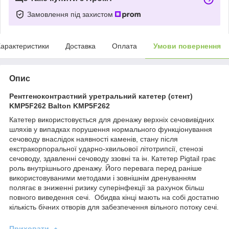
Замовлення під захистом
арактеристики
Доставка
Оплата
Умови повернення
Опис
Рентгеноконтрастний уретральний катетер (стент)
KMP5F262 Balton KMP5F262
Катетер використовується для дренажу верхніх сечовивідних
шляхів у випадках порушення нормального функціонування
сечоводу внаслідок наявності каменів, стану після
екстракорпоральної ударно-хвильової літотрипсії, стенозі
сечоводу, здавленні сечоводу ззовні та ін. Катетер Pigtail грає
роль внутрішнього дренажу. Його перевага перед раніше
використовуваними методами і зовнішнім дренуванням
полягає в зниженні ризику суперінфекції за рахунок більш
повного виведення сечі. Обидва кінці мають на собі достатню
кількість бічних отворів для забезпечення вільного потоку сечі.
Приховати