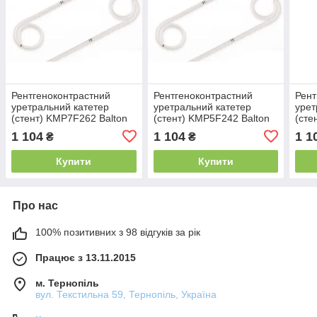
Рентгеноконтрастний
Рентгеноконтрастний
Рент
уретральний катетер
уретральний катетер
урет
(стент) KMP7F262 Balton
(стент) KMP5F242 Balton
(сте
KMP7F262
KMP5F242
KMP
1 104
1 104
1 1
₴
₴
Купити
Купити
Про нас
100% позитивних з 98 відгуків за рік
Працює з 13.11.2015
м. Тернопіль
вул. Текстильна 59, Тернопіль, Україна