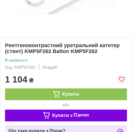
Рентгеноконтрастний уретральний катетер
(стент) KMP5F262 Balton KMP5F262
В наявності
Код: KMP5F262
Роздріб
1 104
₴
Купити
або
Купити з
Що таке купити з Пром?