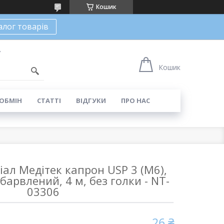
Кошик
алог товарів
7
Кошик
 ОБМІН
СТАТТІ
ВІДГУКИ
ПРО НАС
ал Медітек капрон USP 3 (М6),
барвлений, 4 м, без голки - NT-
03306
26 ₴