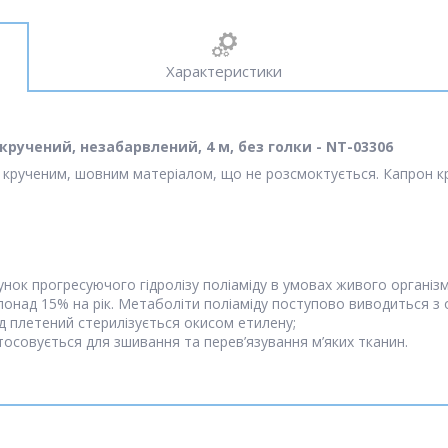
Характеристики
кручений, незабарвлений, 4 м, без голки - NT-03306
 крученим, шовним матеріалом, що не розсмоктується. Капрон к
ахунок прогресуючого гідролізу поліаміду в умовах живого орган
понад 15% на рік. Метаболіти поліаміду поступово виводиться з 
д плетений стерилізується окисом етилену;
осовується для зшивання та перев’язування м’яких тканин.