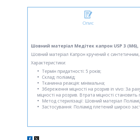
Опис
Шовний матеріал Медітек капрон USP 3 (М6), 
Шовний матеріал Капрон кручений є синтетичним,
Характеристики:
Термін придатності: 5 років;
Склад: поліамід;
Тканинна реакція: мінімальна;
Збереження міцності на розрив in vivo: За р
міцності на розрив. Втрата міцності становить 
Метод стерилізації: Шовний матеріал Поліамі
Застосування: Поліамід плетений широко заст