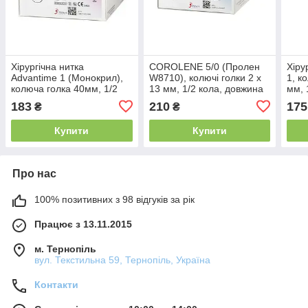
Хірургічна нитка
COROLENE 5/0 (Пролен
Хіру
Advantime 1 (Монокрил),
W8710), колючі голки 2 х
1, к
колюча голка 40мм, 1/2
13 мм, 1/2 кола, довжина
мм, 
кола, довжина 90см,
75 см, синя
90с
183
210
175
₴
₴
15S40A (W3457)
Купити
Купити
Про нас
100% позитивних з 98 відгуків за рік
Працює з 13.11.2015
м. Тернопіль
вул. Текстильна 59, Тернопіль, Україна
Контакти