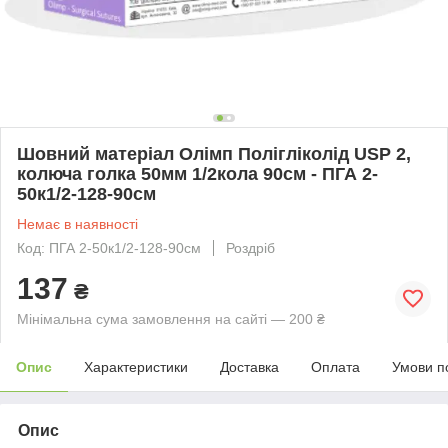
Шовний матеріал Олімп Полігліколід USP 2,
колюча голка 50мм 1/2кола 90см - ПГА 2-
50к1/2-128-90см
Немає в наявності
Код: ПГА 2-50к1/2-128-90см
Роздріб
137
₴
Мінімальна сума замовлення на сайті — 200 ₴
Опис
Характеристики
Доставка
Оплата
Умови п
Опис