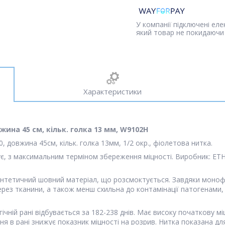
У компанії підключені ел
який товар не покидаючи 
Характеристики
овжина 45 см, кільк. голка 13 мм, W9102H
, довжина 45см, кільк. голка 13мм, 1/2 окр., фіолетова нитка.
, з максимальним терміном збереження міцності. Виробник: ET
интетичний шовний матеріал, що розсмоктується. Завдяки монофіл
рез тканини, а також менш схильна до контамінації патогенами,
ічній рані відбувається за 182-238 днів. Має високу початкову міц
ння в рані знижує показник міцності на розрив. Нитка показана д