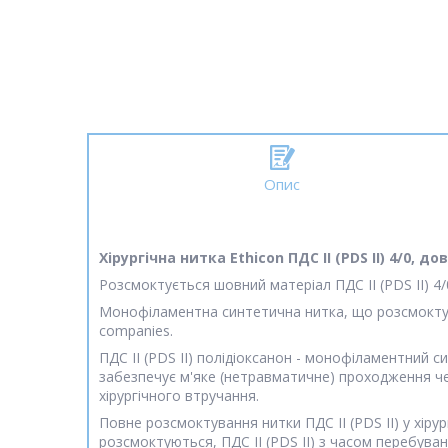
Опис
Хірургічна нитка Ethicon ПДС II (PDS II) 4/0, д
Розсмоктується шовний матеріал ПДС II (PDS II) 4/0
Монофіламентна синтетична нитка, що розсмоктує
companies.
ПДС II (PDS II) полідіоксанон - монофіламентний с
забезпечує м'яке (нетравматичне) проходження че
хірургічного втручання.
Повне розсмоктування нитки ПДС II (PDS II) у хірург
розсмоктуються, ПДС II (PDS II) з часом перебува