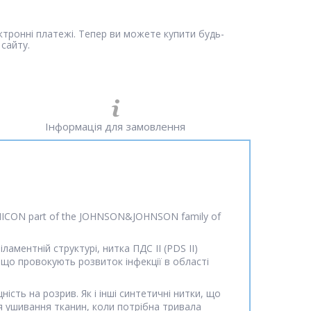
ектронні платежі. Тепер ви можете купити будь-
сайту.
Інформація для замовлення
HICON part of the JOHNSON&JOHNSON family of
аментній структурі, нитка ПДС II (PDS II)
 що провокують розвиток інфекції в області
ність на розрив. Як і інші синтетичні нитки, що
ля ушивання тканин, коли потрібна тривала