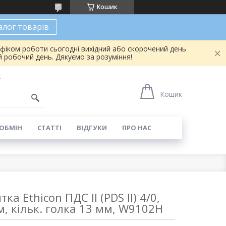
Кошик
алог товарів
афіком роботи сьогодні вихідний або скорочений день
 робочий день. Дякуємо за розуміння!
7
Кошик
 ОБМІН
СТАТТІ
ВІДГУКИ
ПРО НАС
ка Ethicon ПДС II (PDS II) 4/0,
, кільк. голка 13 мм, W9102H