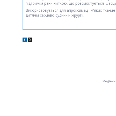
підтримка рани ниткою, що розсмоктується: фасція
Використовується для апроксимації м'яких тканин та 
дитячій серцево-судинній хірургії.