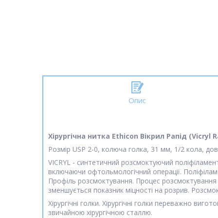
Опис
Хірургічна нитка Ethicon Вікрил Рапід (Vicryl 
Розмір USP 2-0, колюча голка, 31 мм, 1/2 кола, д
VICRYL - синтетичний розсмоктуючий поліфіламент
включаючи офтольмологічний операції. Поліфіламен
Профіль розсмоктування. Процес розсмоктування від
зменшується показник міцності на розрив. Розсмок
Хірургічні голки. Хірургічні голки переважно виго
звичайною хірургічною сталлю.