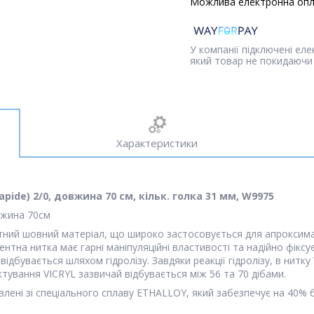
У компанії підключені ел
який товар не покидаючи 
Характеристики
Rapide) 2/0, довжина 70 см, кільк. голка 31 мм, W9975
овжина 70см
ний шовний матеріал, що широко застосовується для апроксимації
тна нитка має гарні маніпуляційні властивості та надійно фіксує
бувається шляхом гідролізу. Завдяки реакції гідролізу, в нитку 
тування VICRYL зазвичай відбувається між 56 та 70 дібами.
товлені зі спеціального сплаву ETHALLOY, який забезпечує на 40% 