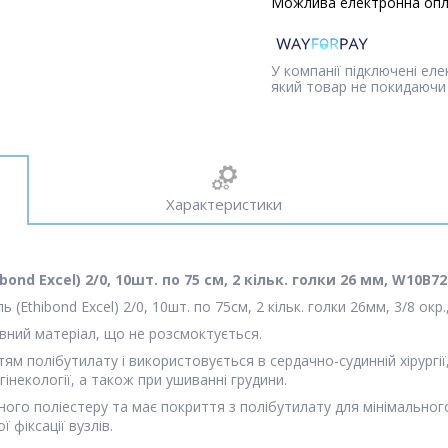
У компанії підключені ел
який товар не покидаючи 
Характеристики
ond Excel) 2/0, 10шт. по 75 см, 2 кільк. голки 26 мм, W10B72
thibond Excel) 2/0, 10шт. по 75см, 2 кільк. голки 26мм, 3/8 окр.,
вний матеріал, що не розсмоктується.
м полібутилату і використовується в сердачно-судинній хірургії, в
гінекології, а також при ушиванні грудини.
ного поліестеру та має покриття з полібутилату для мінімально
 фіксації вузлів.