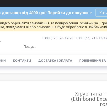
доставка від 4000 грн! Перейти до покупок >
Кат
видко обробляти замовлення та повідомлення, оскільки за її гр
вка, повідомлення або замовлення буде оброблене в найближчий
+380 (97) 078-47-78
+380 (66) 712-43-4
-
ЖКИ
КОНТАКТИ
ДОСТАВКА І ОПЛАТА
ПОВЕРНЕННЯ ТА
Хірургічна 
(Ethibond Exce
го