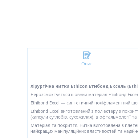
Опис
Хірургічна нитка Ethicon Етибонд Ексель (Ethib
Нерозсмоктується шовний матеріал Етибонд Ексель (E
Ethibond Excel — синтетичний поліфіламентний шо
Ethibond Excel виготовлений з поліестеру з покриття
(капсули суглобів, сухожилля), в офтальмології та 
Матеріал та покриття. Нитка виготовлена з плете
найкращих маніпуляційних властивостей та надійної