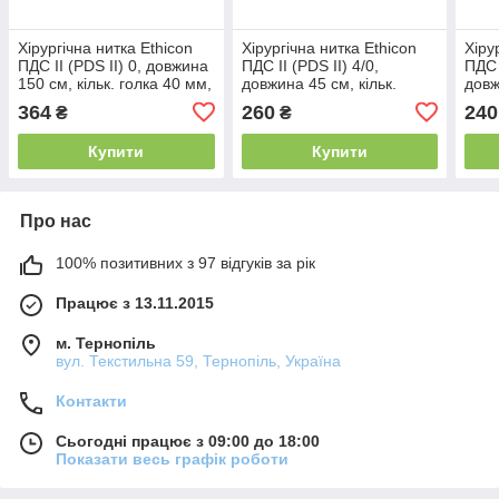
Хірургічна нитка Ethicon
Хірургічна нитка Ethicon
Хіру
ПДС II (PDS II) 0, довжина
ПДС II (PDS II) 4/0,
ПДС I
150 см, кільк. голка 40 мм,
довжина 45 см, кільк.
довж
W9236T
голка 13 мм, W9102H
голк
364
260
240
₴
₴
Купити
Купити
Про нас
100% позитивних з 97 відгуків за рік
Працює з 13.11.2015
м. Тернопіль
вул. Текстильна 59, Тернопіль, Україна
Контакти
Сьогодні працює з 09:00 до 18:00
Показати весь графік роботи