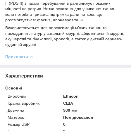
II (PDS II) з часом перебування в рані знижує показник
міцності на розрив. Нитка показана для ушивання тканин,
коли потрібна тривала підтримка рани ниткою, що
розсмоктується: фасція, апоневроз та ін.
Використовується для апроксимації м'яких тканин та
накладання лігатур у загальній хірургії, абдомінальній хірургії,
акушерстві та гінекології, урології, а також у дитячій серцево-
судинній хірургії.
Приховати
Характеристики
Основні
Виробник
Ethicon
Країна виробник
США
Довжина
900 мм
Матеріал
Полідіоксанон
Розмір USP
0