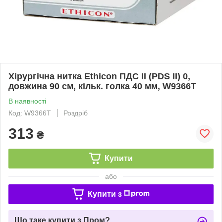
Хірургічна нитка Ethicon ПДС II (PDS II) 0,
довжина 90 см, кільк. голка 40 мм, W9366T
В наявності
Код: W9366T
Роздріб
313
₴
Купити
або
Купити з
Що таке купити з Пром?