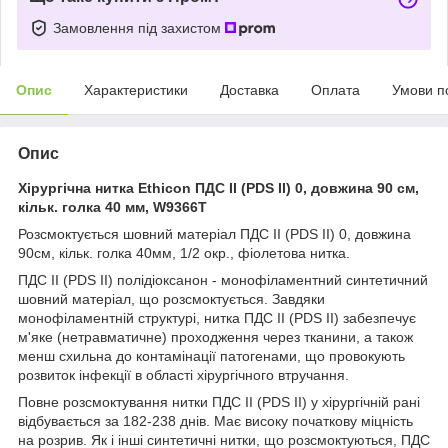
Замовлення під захистом
Опис
Характеристики
Доставка
Оплата
Умови п
Опис
Хірургічна нитка Ethicon ПДС II (PDS II) 0, довжина 90 см,
кільк. голка 40 мм, W9366T
Розсмоктується шовний матеріал ПДС II (PDS II) 0, довжина
90см, кільк. голка 40мм, 1/2 окр., фіолетова нитка.
ПДС II (PDS II) полідіоксанон - монофіламентний синтетичний
шовний матеріал, що розсмоктується. Завдяки
монофіламентній структурі, нитка ПДС II (PDS II) забезпечує
м'яке (нетравматичне) проходження через тканини, а також
менш схильна до контамінації патогенами, що провокують
розвиток інфекції в області хірургічного втручання.
Повне розсмоктування нитки ПДС II (PDS II) у хірургічній рані
відбувається за 182-238 днів. Має високу початкову міцність
на розрив. Як і інші синтетичні нитки, що розсмоктуються, ПДС