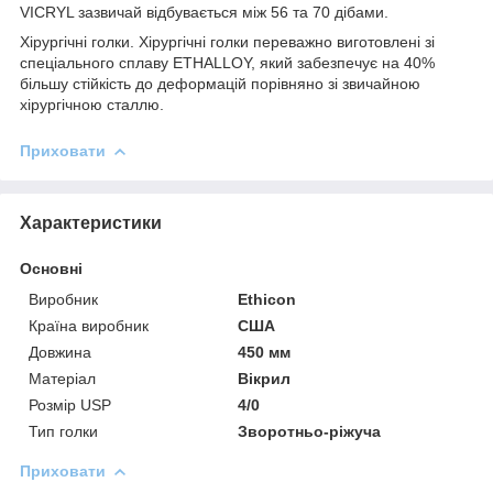
VICRYL зазвичай відбувається між 56 та 70 дібами.
Хірургічні голки. Хірургічні голки переважно виготовлені зі
спеціального сплаву ETHALLOY, який забезпечує на 40%
більшу стійкість до деформацій порівняно зі звичайною
хірургічною сталлю.
Приховати
Характеристики
Основні
Виробник
Ethicon
Країна виробник
США
Довжина
450 мм
Матеріал
Вікрил
Розмір USP
4/0
Тип голки
Зворотньо-ріжуча
Приховати