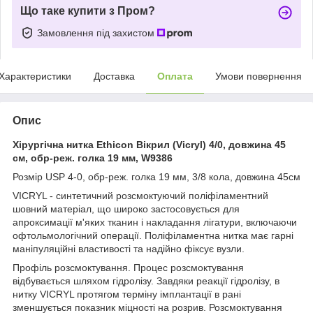
Що таке купити з Пром?
Замовлення під захистом
Характеристики
Доставка
Оплата
Умови повернення
Опис
Хірургічна нитка Ethicon Вікрил (Vicryl) 4/0, довжина 45
см, обр-реж. голка 19 мм, W9386
Розмір USP 4-0, обр-реж. голка 19 мм, 3/8 кола, довжина 45см
VICRYL - синтетичний розсмоктуючий поліфіламентний
шовний матеріал, що широко застосовується для
апроксимації м'яких тканин і накладання лігатури, включаючи
офтольмологічний операції. Поліфіламентна нитка має гарні
маніпуляційні властивості та надійно фіксує вузли.
Профіль розсмоктування. Процес розсмоктування
відбувається шляхом гідролізу. Завдяки реакції гідролізу, в
нитку VICRYL протягом терміну імплантації в рані
зменшується показник міцності на розрив. Розсмоктування