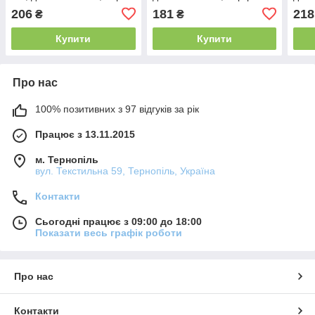
реж. голка 19 мм,
голка 26 мм, W9388
голк
206
181
218
₴
₴
VCP422H
Купити
Купити
Про нас
100% позитивних з 97 відгуків за рік
Працює з 13.11.2015
м. Тернопіль
вул. Текстильна 59, Тернопіль, Україна
Контакти
Сьогодні працює з 09:00 до 18:00
Показати весь графік роботи
Про нас
Контакти