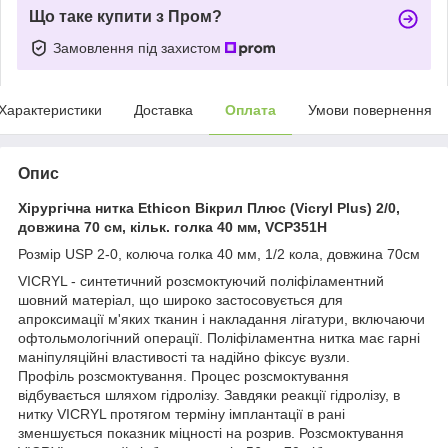
Що таке купити з Пром?
Замовлення під захистом
Характеристики
Доставка
Оплата
Умови повернення
Опис
Хірургічна нитка Ethicon Вікрил Плюс (Vicryl Plus) 2/0,
довжина 70 см, кільк. голка 40 мм, VCP351H
Розмір USP 2-0, колюча голка 40 мм, 1/2 кола, довжина 70см
VICRYL - синтетичний розсмоктуючий поліфіламентний
шовний матеріал, що широко застосовується для
апроксимації м'яких тканин і накладання лігатури, включаючи
офтольмологічний операції. Поліфіламентна нитка має гарні
маніпуляційні властивості та надійно фіксує вузли.
Профіль розсмоктування. Процес розсмоктування
відбувається шляхом гідролізу. Завдяки реакції гідролізу, в
нитку VICRYL протягом терміну імплантації в рані
зменшується показник міцності на розрив. Розсмоктування