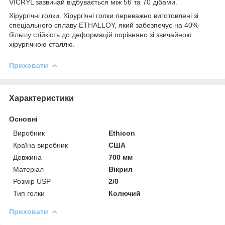
VICRYL зазвичай відбувається між 56 та 70 дібами.
Хірургічні голки. Хірургічні голки переважно виготовлені зі
спеціального сплаву ETHALLOY, який забезпечує на 40%
більшу стійкість до деформацій порівняно зі звичайною
хірургічною сталлю.
Приховати
Характеристики
Основні
Виробник
Ethicon
Країна виробник
США
Довжина
700 мм
Матеріал
Вікрил
Розмір USP
2/0
Тип голки
Колючий
Приховати