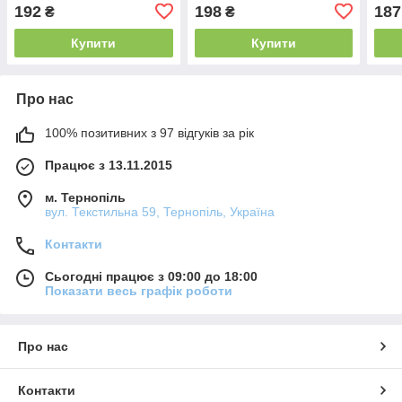
голка 31 мм, VCP320H
голка 36 мм, VCP323H
голк
192
198
187
₴
₴
Купити
Купити
Про нас
100% позитивних з 97 відгуків за рік
Працює з 13.11.2015
м. Тернопіль
вул. Текстильна 59, Тернопіль, Україна
Контакти
Сьогодні працює з 09:00 до 18:00
Показати весь графік роботи
Про нас
Контакти