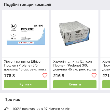
Подібні товари компанії
Хірургічна нитка Ethicon
Хірургічна нитка Ethicon
Хіру
Пролен (Prolene) 3/0,
Пролен (Prolene) 3/0,
Прол
довжина 45 см, реж. голка
довжина 45 см, реж. голка
довж
22 мм W8731G
26 мм, W8021T
16мм
178
216
271
₴
₴
Купити
Купити
Про нас
100% позитивних з 97 відгуків за рік