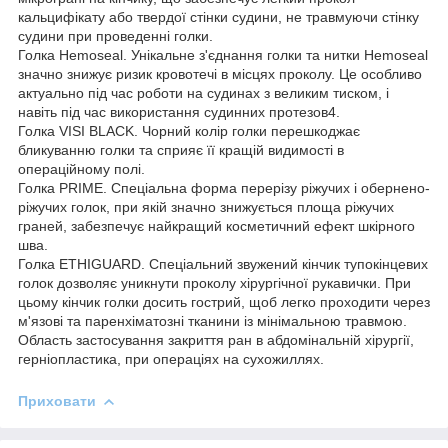
кальцифікату або твердої стінки судини, не травмуючи стінку
судини при проведенні голки.
Голка Hemoseal. Унікальне з'єднання голки та нитки Hemoseal
значно знижує ризик кровотечі в місцях проколу. Це особливо
актуально під час роботи на судинах з великим тиском, і
навіть під час використання судинних протезов4.
Голка VISI BLACK. Чорний колір голки перешкоджає
бликуванню голки та сприяє її кращій видимості в
операційному полі.
Голка PRIME. Спеціальна форма перерізу ріжучих і обернено-
ріжучих голок, при якій значно знижується площа ріжучих
граней, забезпечує найкращий косметичний ефект шкірного
шва.
Голка ETHIGUARD. Спеціальний звужений кінчик тупокінцевих
голок дозволяє уникнути проколу хірургічної рукавички. При
цьому кінчик голки досить гострий, щоб легко проходити через
м'язові та паренхіматозні тканини із мінімальною травмою.
Область застосування закриття ран в абдомінальній хірургії,
герніопластика, при операціях на сухожиллях.
Приховати