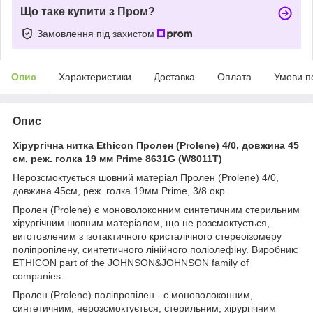
Що таке купити з Пром?
Замовлення під захистом
Опис
Характеристики
Доставка
Оплата
Умови п
Опис
Хірургічна нитка Ethicon Пролен (Prolene) 4/0, довжина 45
см, реж. голка 19 мм Prime 8631G (W8011T)
Нерозсмоктується шовний матеріал Пролен (Prolene) 4/0,
довжина 45см, реж. голка 19мм Prime, 3/8 окр.
Пролен (Prolene) є моноволоконним синтетичним стерильним
хірургічним шовним матеріалом, що не розсмоктується,
виготовленим з ізотактичного кристалічного стереоізомеру
поліпропілену, синтетичного лінійного поліолефіну. Виробник:
ETHICON part of the JOHNSON&JOHNSON family of
companies.
Пролен (Prolene) поліпропілен - є моноволоконним,
синтетичним, нерозсмоктується, стерильним, хірургічним