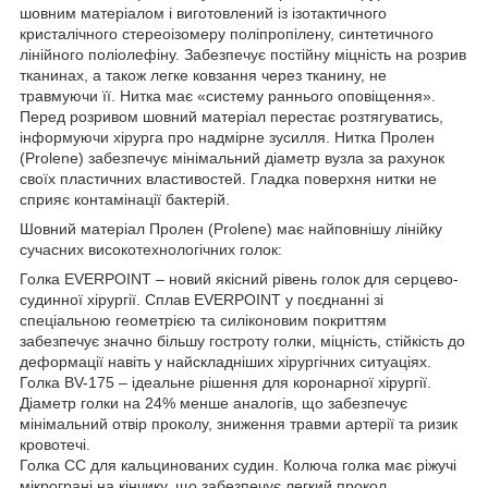
шовним матеріалом і виготовлений із ізотактичного
кристалічного стереоізомеру поліпропілену, синтетичного
лінійного поліолефіну. Забезпечує постійну міцність на розрив
тканинах, а також легке ковзання через тканину, не
травмуючи її. Нитка має «систему раннього оповіщення».
Перед розривом шовний матеріал перестає розтягуватись,
інформуючи хірурга про надмірне зусилля. Нитка Пролен
(Prolene) забезпечує мінімальний діаметр вузла за рахунок
своїх пластичних властивостей. Гладка поверхня нитки не
сприяє контамінації бактерій.
Шовний матеріал Пролен (Prolene) має найповнішу лінійку
сучасних високотехнологічних голок:
Голка EVERPOINT – новий якісний рівень голок для серцево-
судинної хірургії. Сплав EVERPOINT у поєднанні зі
спеціальною геометрією та силіконовим покриттям
забезпечує значно більшу гостроту голки, міцність, стійкість до
деформації навіть у найскладніших хірургічних ситуаціях.
Голка BV-175 – ідеальне рішення для коронарної хірургії.
Діаметр голки на 24% менше аналогів, що забезпечує
мінімальний отвір проколу, зниження травми артерії та ризик
кровотечі.
Голка СС для кальцинованих судин. Колюча голка має ріжучі
мікрограні на кінчику, що забезпечує легкий прокол