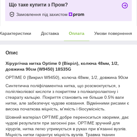
Що таке купити з Пром?
Замовлення під захистом
Характеристики
Доставка
Оплата
Умови повернення
Опис
Хірургічна нитка Optime 0 (Вікріл), колюча 48мм, 1/2,
довжина 90см (W9450) 18S35G
OPTIME 0 (Викрил W9450), колюча 48мм, 1/2, довжина 90см
Синтетична поліфіламентна нитка, що розсмоктується, з
полігліколієвої кислоти з покриттям з полікапролактону і
стеарату кальцію. Покриття становить не більше 0.5% ваги
нитки, але забезпечує чудове ковзання. Відмінними рисами є
висока початкова міцність, м'якість і біосумісність.
Шовний матеріал OPTIME добре переноситься хворими, дає
чудові результати при загоєнні ран. OPTIME зручний для
хірургів, нитка легко утримується в руках при в'язанні вузлів.
Міцність нитки гарантує міцність вузлів. Травма тканин