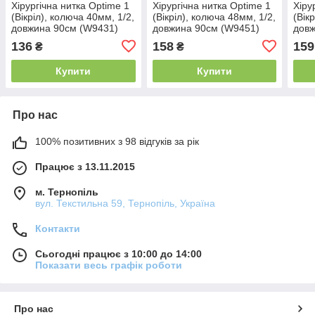
Хірургічна нитка Optime 1
Хірургічна нитка Optime 1
Хіру
(Вікріл), колюча 40мм, 1/2,
(Вікріл), колюча 48мм, 1/2,
(Вік
довжина 90см (W9431)
довжина 90см (W9451)
довж
18S40F
18S40G
18S
136
158
159
₴
₴
Купити
Купити
Про нас
100% позитивних з 98 відгуків за рік
Працює з 13.11.2015
м. Тернопіль
вул. Текстильна 59, Тернопіль, Україна
Контакти
Сьогодні працює з 10:00 до 14:00
Показати весь графік роботи
Про нас