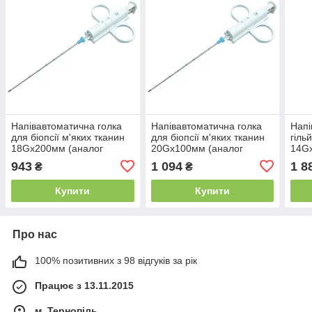
Напівавтоматична голка
Напівавтоматична голка
Напі
для біопсії м'яких тканин
для біопсії м'яких тканин
гіль
18Gх200мм (аналог
20Gх100мм (аналог
14Gх
SPG1820) - PD01820
SPG2010) - PD02010
м'як
943
1 094
1 8
₴
₴
коак
- P
Купити
Купити
Про нас
100% позитивних з 98 відгуків за рік
Працює з 13.11.2015
м. Тернопіль