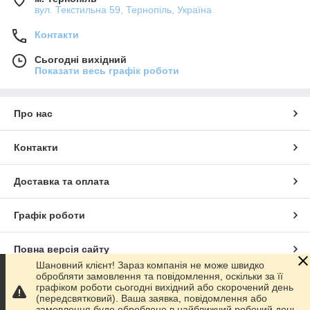
вул. Текстильна 59, Тернопіль, Україна
Контакти
Сьогодні вихідний
Показати весь графік роботи
Про нас
Контакти
Доставка та оплата
Графік роботи
Повна версія сайту
Шановний клієнт! Зараз компанія не може швидко
обробляти замовлення та повідомлення, оскільки за її
Сайт створено на маркетплейсі
Prom.ua
графіком роботи сьогодні вихідний або скорочений день
(передсвятковий). Ваша заявка, повідомлення або
замовлення буде оброблене в найближчий робочий день.