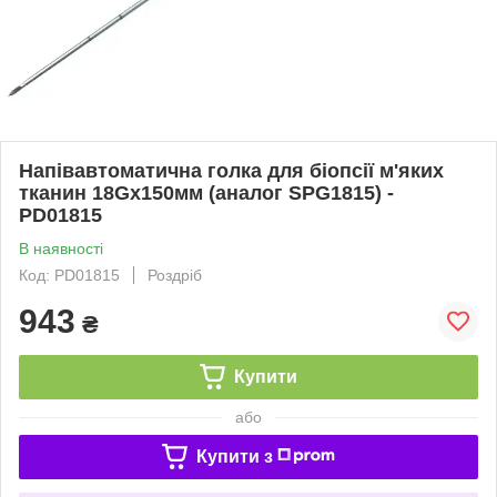
Напівавтоматична голка для біопсії м'яких
тканин 18Gх150мм (аналог SPG1815) -
PD01815
В наявності
Код: PD01815
Роздріб
943
₴
Купити
або
Купити з