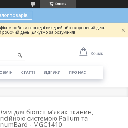
Кошик
алог товарів
афіком роботи сьогодні вихідний або скорочений день
 робочий день. Дякуємо за розуміння!
7
Кошик
 ОБМІН
СТАТТІ
ВІДГУКИ
ПРО НАС
мм для біопсії м’яких тканин,
іопсійною системою Palium та
numBard - MGC1410