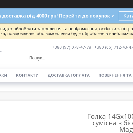
доставка від 4000 грн! Перейти до покупок >
Кат
видко обробляти замовлення та повідомлення, оскільки за її гр
вка, повідомлення або замовлення буде оброблене в найближчий
+380 (97) 078-47-78
+380 (66) 712-43-4
-
ЖКИ
КОНТАКТИ
ДОСТАВКА І ОПЛАТА
ПОВЕРНЕННЯ ТА
Голка 14Gx100
сумісна з б
Mag