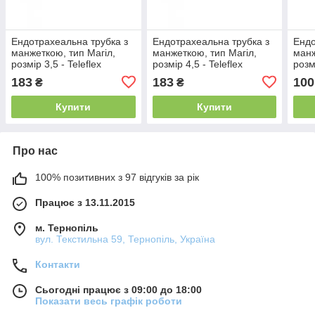
Ендотрахеальна трубка з
Ендотрахеальна трубка з
Ендо
манжеткою, тип Магіл,
манжеткою, тип Магіл,
манж
розмір 3,5 - Teleflex
розмір 4,5 - Teleflex
розмі
112480-000030
112480-000045
112
183
183
100
₴
₴
Купити
Купити
Про нас
100% позитивних з 97 відгуків за рік
Працює з 13.11.2015
м. Тернопіль
вул. Текстильна 59, Тернопіль, Україна
Контакти
Сьогодні працює з 09:00 до 18:00
Показати весь графік роботи