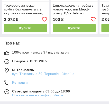
Трахеостомическая
Ендотрахеальна трубка з
Трах
трубка без манжеты с 2
манжеткою, тип Мерфі,
труб
внутренними канюлями,
розмір 8,5 - Teleflex
внут
размер 10,0 - Teleflex
112482-000085
разм
2 072
100
2 0
₴
₴
121415-000100
121
Купити
Купити
Про нас
100% позитивних з 97 відгуків за рік
Працює з 13.11.2015
м. Тернопіль
вул. Текстильна 59, Тернопіль, Україна
Контакти
Сьогодні працює з 09:00 до 18:00
Показати весь графік роботи