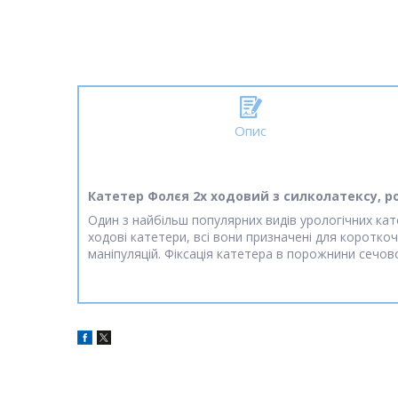
Опис
Катетер Фолєя 2х ходовий з силколатексу, роз
Один з найбільш популярних видів урологічних кат
ходові катетери, всі вони призначені для короткоч
маніпуляцій. Фіксація катетера в порожнини сечо