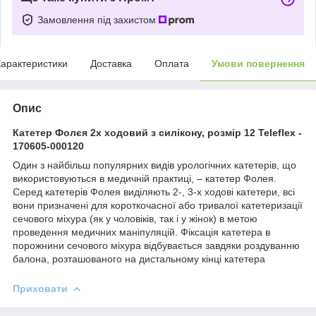
Замовлення під захистом
арактеристики
Доставка
Оплата
Умови повернення
Опис
Катетер Фолєя 2х ходовий з силікону, розмір 12 Teleflex -
170605-000120
Один з найбільш популярних видів урологічних катетерів, що
використовуються в медичній практиці, – катетер Фолея.
Серед катетерів Фолея виділяють 2-, 3-х ходові катетери, всі
вони призначені для короткочасної або тривалої катетеризації
сечового міхура (як у чоловіків, так і у жінок) в метою
проведення медичних маніпуляцій. Фіксація катетера в
порожнини сечового міхура відбувається завдяки роздуванню
балона, розташованого на дистальному кінці катетера
Приховати