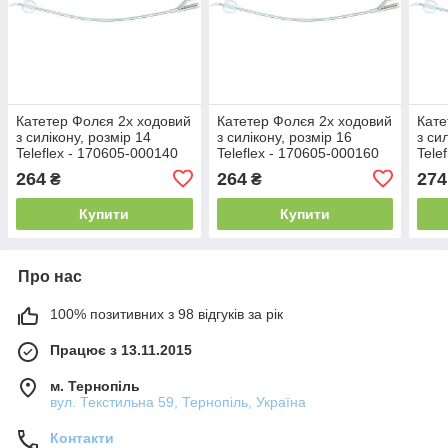
Катетер Фолєя 2х ходовий
Катетер Фолєя 2х ходовий
Кате
з силікону, розмір 14
з силікону, розмір 16
з си
Teleflex - 170605-000140
Teleflex - 170605-000160
Tele
264
264
274
₴
₴
Купити
Купити
Про нас
100% позитивних з 98 відгуків за рік
Працює з 13.11.2015
м. Тернопіль
вул. Текстильна 59, Тернопіль, Україна
Контакти