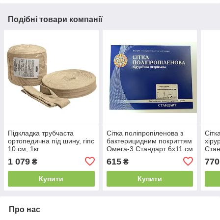
Подібні товари компанії
Підкладка трубчаста
Сітка поліпропіленова з
Сітк
ортопедична під шину, гіпс
бактерицидним покриттям
хіру
10 см, 1кг
Омега-3 Стандарт 6х11 см
Стан
(щільність 70 г/м2)
(щіл
1 079
615
770
₴
₴
Купити
Купити
Про нас