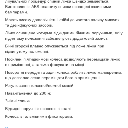
лікувальних процедур спинки ліжка швидко знімаються.
Виготовлені з ABS-пластику спинки оснащені захисними
бамперами.
Мають високу довговічність і стійкі до частого впливу миючих
та дезінфікуючих засобів.
Ліжко оснащене чотирма відкидними бічними поручнями, які у
піднятому положенні забезпечують додатковий захист.
Бічні огорожі плавно опускаються під ложе ліжка при
відкинутому положенні.
Посилені п'ятидюймові колеса дозволяють переміщати ліжко
в приміщенні, а гальма фіксувати на місці.
Поворотні передні та задні колеса роблять ліжко маневреним,
що дозволяє легко переміщати його в приміщенні.
Регулювання головної/ножної секцій.
Навантаження до 280 кг.
Знімні спинки.
Відкидні поручні із основою зі сталі.
Колеса із гальмівними фіксаторами.