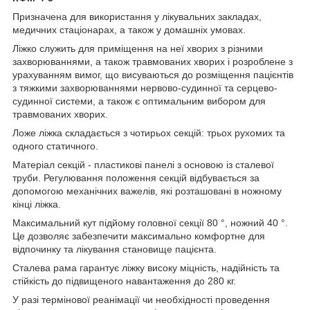
Призначена для використання у лікувальних закладах,
медичних стаціонарах, а також у домашніх умовах.
Ліжко служить для приміщення на неї хворих з різними
захворюваннями, а також травмованих хворих і розроблене з
урахуванням вимог, що висуваються до розміщення пацієнтів
з тяжкими захворюваннями нервово-судинної та серцево-
судинної системи, а також є оптимальним вибором для
травмованих хворих.
Ложе ліжка складається з чотирьох секцій: трьох рухомих та
одного статичного.
Матеріал секцій - пластикові панелі з основою із сталевої
труби. Регулювання положення секцій відбувається за
допомогою механічних важелів, які розташовані в ножному
кінці ліжка.
Максимальний кут підйому головної секції 80 °, ножний 40 °.
Це дозволяє забезпечити максимально комфортне для
відпочинку та лікування становище пацієнта.
Сталева рама гарантує ліжку високу міцність, надійність та
стійкість до підвищеного навантаження до 280 кг.
У разі термінової реанімації чи необхідності проведення