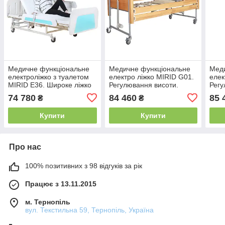
Медичне функціональне
Медичне функціональне
Мед
електроліжко з туалетом
електро ліжко MIRID G01.
елек
MIRID E36. Широке ліжко
Регулювання висоти.
Регу
для інваліда. Ліжко для
Тренделенбург/
Трен
74 780
84 460
85 
₴
₴
реабілітації.
Антитренделенбург.
Анти
Купити
Купити
Про нас
100% позитивних з 98 відгуків за рік
Працює з 13.11.2015
м. Тернопіль
вул. Текстильна 59, Тернопіль, Україна