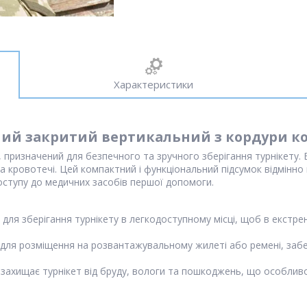
Характеристики
ний закритий вертикальний з кордури к
, призначений для безпечного та зручного зберігання турнікету. 
а кровотечі. Цей компактний і функціональний підсумок відмінно 
оступу до медичних засобів першої допомоги.
для зберігання турнікету в легкодоступному місці, щоб в екстре
для розміщення на розвантажувальному жилеті або ремені, забе
захищає турнікет від бруду, вологи та пошкоджень, що особлив