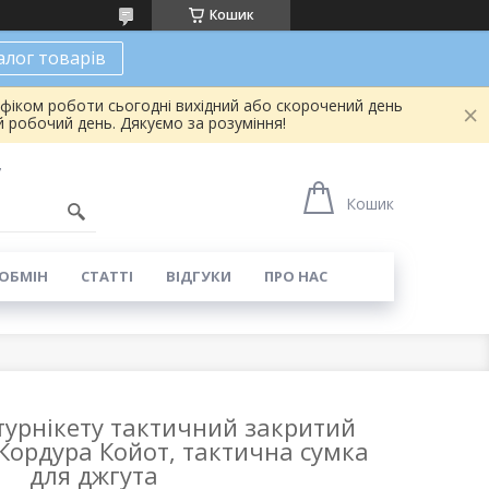
Кошик
алог товарів
афіком роботи сьогодні вихідний або скорочений день
 робочий день. Дякуємо за розуміння!
7
Кошик
 ОБМІН
СТАТТІ
ВІДГУКИ
ПРО НАС
турнікету тактичний закритий
Кордура Койот, тактична сумка
для джгута