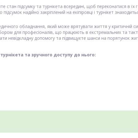
е стан підсумку та турнікета всередині, щоб переконатися в їх 
 підсумок надійно закріплений на екіпіровці і турнікет знаходи
ичного обладнання, який може врятувати життя у критичній ситуа
ором для професіоналів, що працюють в екстремальних та такти
дати невідкладну допомогу та підвищуєте шанси на порятунок жит
урнікета та зручного доступу до нього: