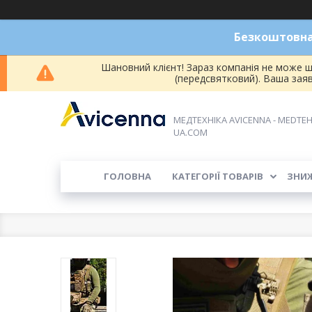
Безкоштовна 
Шановний клієнт! Зараз компанія не може ш
(передсвятковий). Ваша зая
МЕДТЕХНІКА AVICENNA - MEDTEH
UA.COM
ГОЛОВНА
КАТЕГОРІЇ ТОВАРІВ
ЗНИ