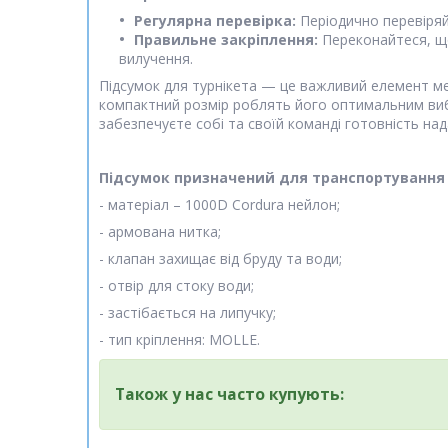
Регулярна перевірка:
Періодично перевіряйт
Правильне закріплення:
Переконайтеся, що
вилучення.
Підсумок для турнікета — це важливий елемент мед
компактний розмір роблять його оптимальним виб
забезпечуєте собі та своїй команді готовність на
Підсумок призначений для транспортування т
- матеріал – 1000D Cordura нейлон;
- армована нитка;
- клапан захищає від бруду та води;
- отвір для стоку води;
- застібається на липучку;
- тип кріплення: MOLLE.
Також у нас часто купують: