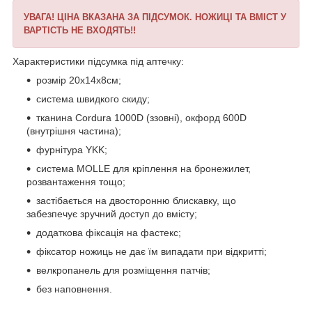
УВАГА! ЦІНА ВКАЗАНА ЗА ПІДСУМОК. НОЖИЦІ ТА ВМІСТ У
ВАРТІСТЬ НЕ ВХОДЯТЬ!!
Характеристики підсумка під аптечку:
розмір 20х14х8см;
система швидкого скиду;
тканина Cordura 1000D (ззовні), окфорд 600D
(внутрішня частина);
фурнітура YKK;
система MOLLE для кріплення на бронежилет,
розвантаження тощо;
застібається на двосторонню блискавку, що
забезпечує зручний доступ до вмісту;
додаткова фіксація на фастекс;
фіксатор ножиць не дає їм випадати при відкритті;
велкропанель для розміщення патчів;
без наповнення.