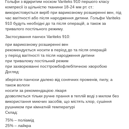
Гольфи з відкритим носком Variteks 910 першого класу
компресії із щільністю тканини 18-24 мм рт. ст.:
використовується виріб при варикозному розширенні вен, під
час вагітності або після народження дитини. Гольфи Variteks
910 будуть необхідні до та після операцій, а також за
тривалого постільного режиму.
Застосування панчох Variteks 910:
при варикозному розширенні вен
рекомендується носити в період до та після операцій
у період вагітності та після народження дитини
при тривалому постільний режим
при захворюванні посттромбофлебітичною хворобою
Догляд:
зберігати панчохи далеко від сонячних променів, пилу, а
також вологи
носити за рекомендацією лікаря
дозволяється тільки ручне прання в теплій воді з милом без
використання миючих засобів, що містять хлор, сушіння
рушником при кімнатній температурі
Склад:
75% – поліамід
25% – лайкра