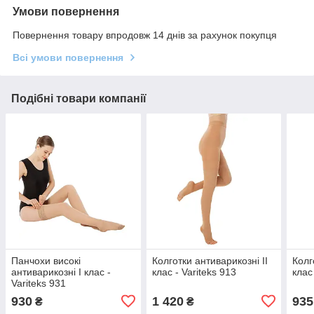
Умови повернення
Повернення товару впродовж 14 днів за рахунок покупця
Всі умови повернення
Подібні товари компанії
Панчохи високі
Колготки антиварикозні ІІ
Колг
антиварикозні I клас -
клас - Variteks 913
клас
Variteks 931
930
1 420
935
₴
₴