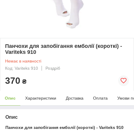
Панчохи для запобігання емболії (короткі) -
Variteks 910
Немає в наявності
Код: Variteks 910
Роздріб
370
₴
Опис
Характеристики
Доставка
Оплата
Умови п
Опис
Панчохи для запобігання емболії (короткі) - Variteks 910