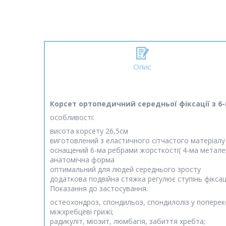
Опис
Корсет ортопедичний середньої фіксації з 6-
особливості:
висота корсету 26,5см
виготовлений з еластичного сітчастого матеріалу
оснащений 6-ма ребрами жорсткості( 4-ма метал
анатомічна форма
оптимальний для людей середнього зросту
додаткова подвійна стяжка регулює ступінь фіксац
Показання до застосування:
остеохондроз, спондильоз, спондилоліз у попереко
міжхребцеві грижі;
радикуліт, міозит, люмбагія, забиття хребта;