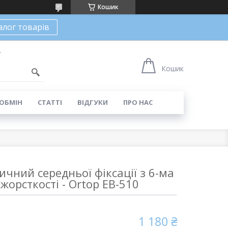
Кошик
алог товарів
7
Кошик
 ОБМІН
СТАТТІ
ВІДГУКИ
ПРО НАС
ичний середньої фіксації з 6-ма
жорсткості - Ortop EB-510
1 180 ₴