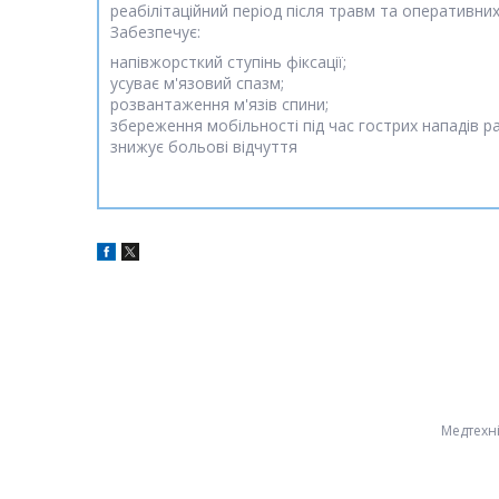
реабілітаційний період після травм та оперативни
Забезпечує:
напівжорсткий ступінь фіксації;
усуває м'язовий спазм;
розвантаження м'язів спини;
збереження мобільності під час гострих нападів р
знижує больові відчуття