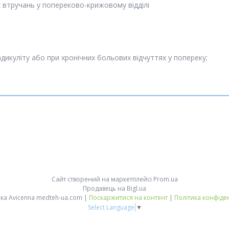
х втручань у попереково-крижовому відділі
адикуліту або при хронічних больових відчуттях у попереку;
Сайт створений на маркетплейсі
Prom.ua
Продавець на Bigl.ua
Медтехніка Avicenna medteh-ua.com |
Поскаржитися на контент
|
Політика конфіде
Select Language
▼