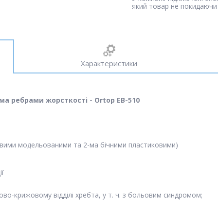
який товар не покидаючи 
Характеристики
ма ребрами жорсткості - Ortop EB-510
евими модельованими та 2-ма бічними пластиковими)
ії
во-крижовому відділі хребта, у т. ч. з больовим синдромом;