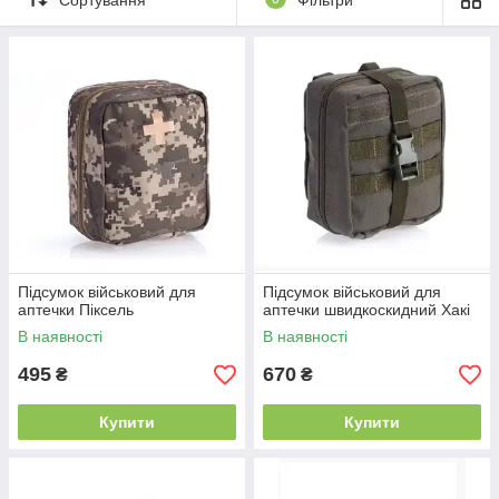
Замовити онлайн ➠
medteh-ua.com
Підсумок військовий для
Підсумок військовий для
аптечки Піксель
аптечки швидкоскидний Хакі
В наявності
В наявності
495
670
₴
₴
Купити
Купити