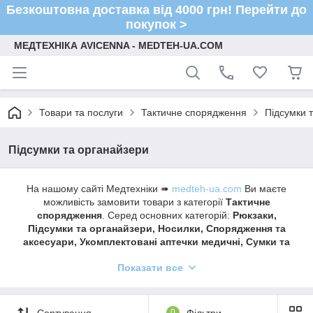
Безкоштовна доставка від 4000 грн! Перейти до
покупок >
МЕДТЕХНІКА AVICENNA - MEDTEH-UA.COM
Товари та послуги
Тактичне спорядження
Підсумки 
Підсумки та органайзери
На нашому сайті Медтехніки ➠
medteh-ua.com
Ви маєте
можливість замовити товари з категорії
Тактичне
спорядження
. Серед основних категорій:
Рюкзаки,
Підсумки та органайзери, Носилки, Спорядження та
аксесуари, Укомплектовані аптечки медичні, Сумки та
термобокси
Показати все
Швидка доставка ✔ Доступні ціни ✔ Широкий
асортимент ✔ Акції та знижки ✔ Відгуки покупців ✔
Понад 7 років на ринку ✔ Оплата при отриманні ✔
Сортування
0
Фільтри