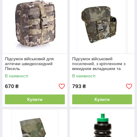
Підсумок військовий для
Підсумок військовий
аптечки швидкоскидний
посилений, з кріпленням з
Піксель
викидним вкладишем та
підсумком для турнікету
В наявності
В наявності
M.O.L.L.E Піксель
670
793
₴
₴
Купити
Купити