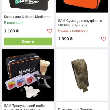
Кошик для 6 банок Medisport
SAM Сумка для внутрішньо-
В наявності
кісткового доступу
1 180
Немає в наявності
₴
1 990
₴
Купити
SAM Тренувальний набір
внутрішньо- кісткового
Підсумок для Турнікету