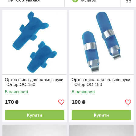
Маски для обличчя.
Швидка доставка ✔ Доступні ціни ✔ Широкий
асортимент ✔ Акції та знижки ✔ Відгуки покупців ✔
Понад 7 років на ринку ✔ Оплата при отриманні ✔
Замовити онлайн ➠
medteh-ua.com
Ортез-шина для пальців руки
Ортез-шина для пальців руки
- Ortop OO-150
- Ortop OO-153
В наявності
В наявності
170
190
₴
₴
Купити
Купити