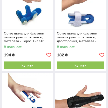
Ортез шина для фаланги
Ортез шина для фаланги
пальця руки з фіксацією,
пальця руки з фіксацією,
металева - Торос Тип 501
двостороння, металева -
Торос Тип 502
В наявності
В наявності
194
182
₴
₴
Купити
Купити