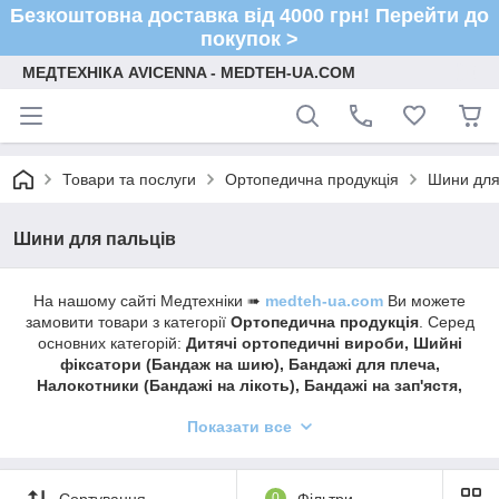
Безкоштовна доставка від 4000 грн! Перейти до
покупок >
МЕДТЕХНІКА AVICENNA - MEDTEH-UA.COM
Товари та послуги
Ортопедична продукція
Шини для
Шини для пальців
На нашому сайті Медтехніки ➠
medteh-ua.com
Ви можете
замовити товари з категорії
Ортопедична продукція
. Серед
основних категорій:
Дитячі ортопедичні вироби, Шийні
фіксатори (Бандаж на шию), Бандажі для плеча,
Налокотники (Бандажі на лікоть), Бандажі на зап'ястя,
Шини для пальців, Корсети (Бандажі) для спини, Пояси
Показати все
(Бандажі) для спини (поперек) ), Бандажі на
тазостегновий суглоб (грижові, родові), Наколінники
(Бандаж на коліно), Бандажі на гомілковостопний
суглоб, Вальгусні бандажі, Післяопераційне взуття,
Сортування
0
Фільтри