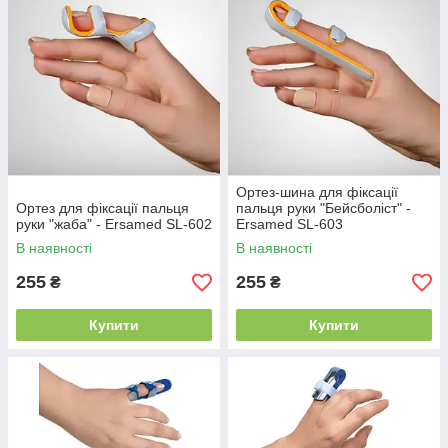
Ортез-шина для фіксації
Ортез для фіксації пальця
пальця руки "Бейсболіст" -
руки "жаба" - Ersamed SL-602
Ersamed SL-603
В наявності
В наявності
255
255
₴
₴
Купити
Купити