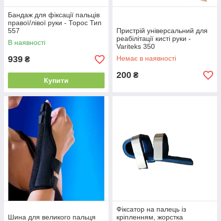
Бандаж для фіксації пальців
правої/лівої руки - Торос Тип
557
Пристрій універсальний для
реабілітації кисті руки -
В наявності
Variteks 350
939
Немає в наявності
₴
200
₴
Купити
Фіксатор на палець із
Шина для великого пальця
кріпленням, жорстка