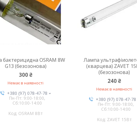
а бактерицидна OSRAM 8W
Лампа ультрафіиолет
G13 (безозонова)
(кварцева) ZAVET 1
(безозонова)
300 ₴
240 ₴
Немає в наявності
Немає в наявності
+380 (97) 078-47-78
Пн-Пт: 9:00-18:00,
+380 (97) 078-47-78
Сб:10:00-14:00
Пн-Пт: 9:00-18:00,
Сб:10:00-14:00
OSRAM 8Вт
ZAVET 15Вт