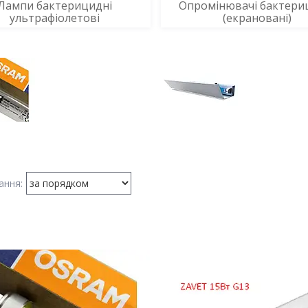
Лампи бактерицидні
Опромінювачі бактери
ультрафіолетові
(екрановані)