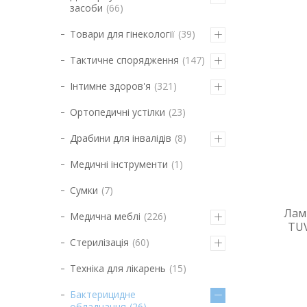
засоби
66
Товари для гінекології
39
Тактичне спорядження
147
Інтимне здоров'я
321
Ортопедичні устілки
23
Драбини для інвалідів
8
Медичні інструменти
1
Сумки
7
Лам
Медична меблі
226
TUV
Стерилізація
60
Техніка для лікарень
15
Бактерицидне
обладнання
26