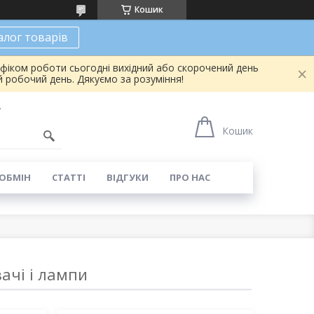
Кошик
алог товарів
афіком роботи сьогодні вихідний або скорочений день
 робочий день. Дякуємо за розуміння!
7
Кошик
 ОБМІН
СТАТТІ
ВІДГУКИ
ПРО НАС
ачі і лампи