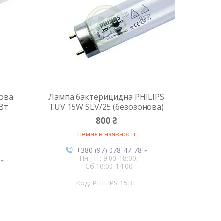
ова
Лампа бактерицидна PHILIPS
5Вт
TUV 15W SLV/25 (безозонова)
800 ₴
Немає в наявності
+380 (97) 078-47-78
Пн-Пт: 9:00-18:00,
Сб:10:00-14:00
PHILIPS 15Вт