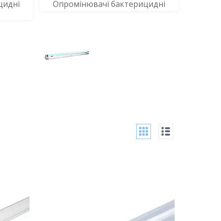
цидні
Опромінювачі бактерицидні