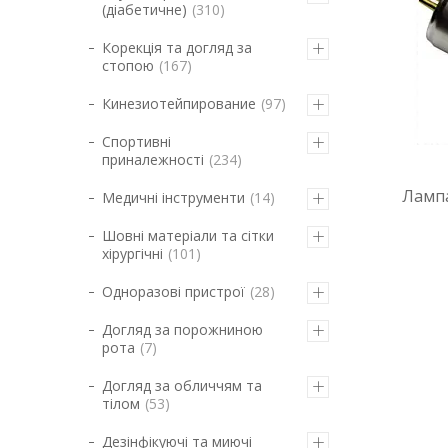
(діабетичне)
310
Корекція та догляд за
стопою
167
Кинезиотейпирование
97
Спортивні
приналежності
234
Ламп
Медичні інструменти
14
Шовні матеріали та сітки
хірургічні
101
Одноразові пристрої
28
Догляд за порожниною
рота
7
Догляд за обличчям та
тілом
53
Дезінфікуючі та миючі