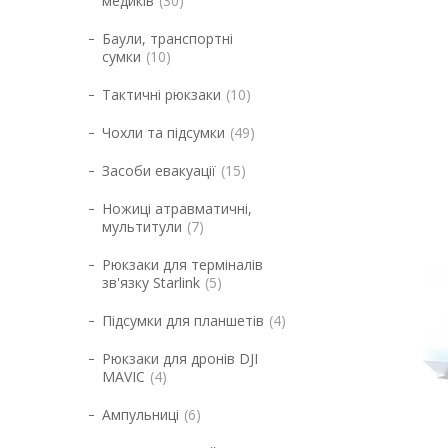
медиків
30
Баули, транспортні
сумки
10
Тактичні рюкзаки
10
Чохли та підсумки
49
Засоби евакуації
15
Ножиці атравматичні,
мультитули
7
Рюкзаки для терміналів
зв'язку Starlink
5
Підсумки для планшетів
4
Рюкзаки для дронів DJI
MAVIC
4
Ампульниці
6