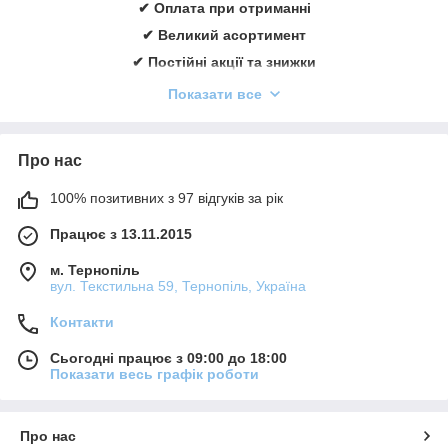
✔ Оплата при отриманні
✔ Великий асортимент
✔ Постійні акції та знижки
✔ Консультації із лікування ран
Показати все
✔ Більше 1000 задоволених клієнтів щорічно
✔ Ввічливий та кваліфікований персонал
Про нас
Замовити онлайн
➠
medicare.in.ua
100% позитивних з 97 відгуків за рік
Працює з 13.11.2015
м. Тернопіль
вул. Текстильна 59, Тернопіль, Україна
Контакти
Сьогодні працює з 09:00 до 18:00
Показати весь графік роботи
Про нас