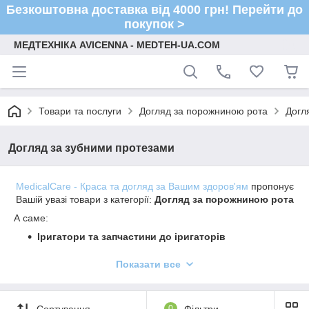
Безкоштовна доставка від 4000 грн! Перейти до
покупок >
МЕДТЕХНІКА AVICENNA - MEDTEH-UA.COM
Товари та послуги
Догляд за порожниною рота
Догл
Догляд за зубними протезами
MedicalCare - Краса та догляд за Вашим здоров'ям
пропонує
Вашій увазі товари з категорії:
Догляд за порожниною рота
А саме:
Іригатори та запчастини до іригаторів
Зубні щітки для дорослих
Показати все
Зубні щітки для дітей
Пасти, зубний порошок та гелі
Сортування
0
Фільтри