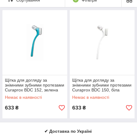
Міжзубні йоржики
Зубна нитка
Догляд за зубними протезами
Ортодонтичні соски, пустушки
Скребки для язика
Прорізувачі для зубів
Для догляду за ротовою порожниною
Ополіскувач для ротової порожнини
Звукові зубні щітки
Оформити замовлення можна за телефонами вказаними на
Щітка для догляду за
Щітка для догляду за
сайті та через кошик.
знімними зубними протезами
знімними зубними протезами
medicare.in.ua
Curaprox BDC 152, зелена
Curaprox BDC 150, біла
Немає в наявності
Немає в наявності
633
633
₴
₴
✔ Доставка по Україні