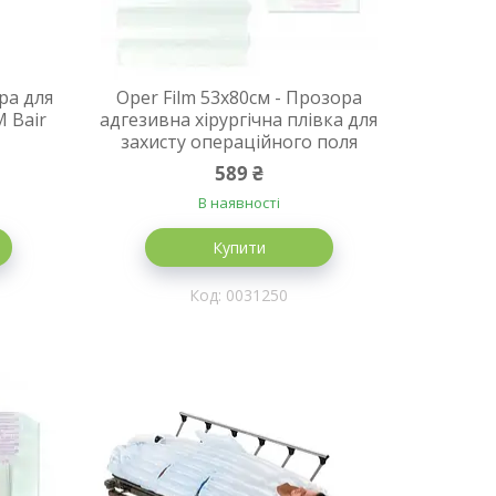
ра для
Oper Film 53х80см - Прозора
M Bair
адгезивна хірургічна плівка для
захисту операційного поля
589 ₴
В наявності
Купити
0031250