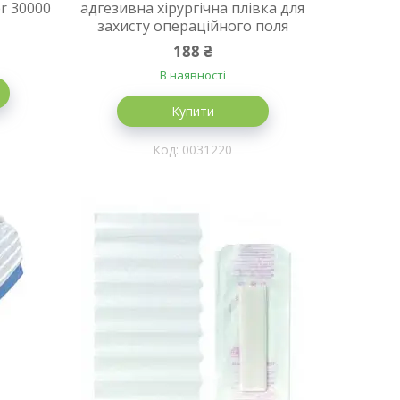
r 30000
адгезивна хірургічна плівка для
захисту операційного поля
188 ₴
В наявності
Купити
0031220