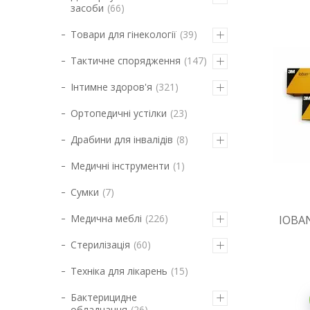
засоби
66
Товари для гінекології
39
Тактичне спорядження
147
Інтимне здоров'я
321
Ортопедичні устілки
23
Драбини для інвалідів
8
Медичні інструменти
1
Сумки
7
Медична меблі
226
IOBAN
Стерилізація
60
Техніка для лікарень
15
Бактерицидне
обладнання
26