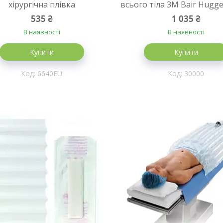
хірургічна плівка
всього тіла 3M Bair Hugge
535 ₴
1 035 ₴
В наявності
В наявності
Купити
Купити
6640EU
30000