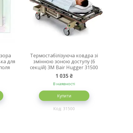
озора
Термостабілізуюча ковдра зі
вка для
змінною зоною доступу (6
поля
секцій) 3M Bair Hugger 31500
1 035 ₴
В наявності
Купити
31500