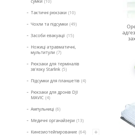
сумки
10
Тактичні рюкзаки
10
Чохли та підсумки
49
Ope
адгез
Засоби евакуації
15
за
Ножиці атравматичні,
мультитули
7
Рюкзаки для терміналів
зв'язку Starlink
5
Підсумки для планшетів
4
Рюкзаки для дронів DJI
MAVIC
4
Ампульниці
6
Медичні органайзери
13
Кинезиотейпирование
64