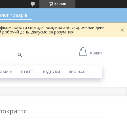
Кошик
алог товарів
афіком роботи сьогодні вихідний або скорочений день
 робочий день. Дякуємо за розуміння!
7
Кошик
 ОБМІН
СТАТТІ
ВІДГУКИ
ПРО НАС
 покриття