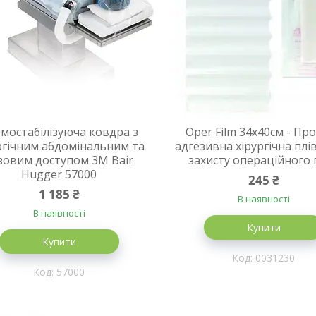
мостабілізуюча ковдра з
Oper Film 34х40см - Пр
ргічним абдомінальним та
адгезивна хірургічна плі
зовим доступом 3M Bair
захисту операційного 
Hugger 57000
245 ₴
1 185 ₴
В наявності
В наявності
Купити
Купити
0031230
57000