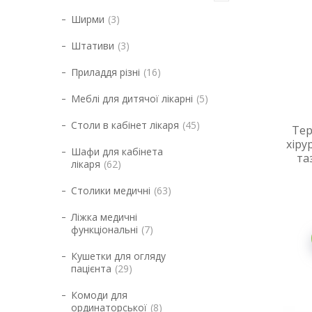
Ширми
3
Штативи
3
Приладдя різні
16
Меблі для дитячої лікарні
5
Столи в кабінет лікаря
45
Тер
хіру
Шафи для кабінета
та
лікаря
62
Столики медичні
63
Ліжка медичні
функціональні
7
Кушетки для огляду
пацієнта
29
Комоди для
ординаторської
8