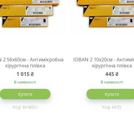
 2 56x60cм - Антимікробна
IOBAN 2 10x20cм - Антим
хірургічна плівка
хірургічна плівка
1 015 ₴
445 ₴
В наявності
В наявності
Купити
Купити
6648EU
6635