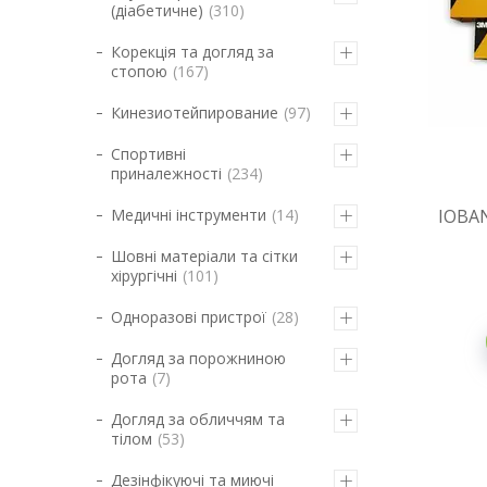
(діабетичне)
310
Корекція та догляд за
стопою
167
Кинезиотейпирование
97
Спортивні
приналежності
234
Медичні інструменти
14
IOBAN
Шовні матеріали та сітки
хірургічні
101
Одноразові пристрої
28
Догляд за порожниною
рота
7
Догляд за обличчям та
тілом
53
Дезінфікуючі та миючі