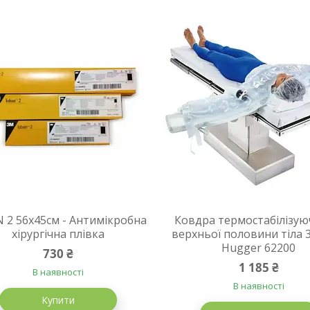
 2 56x45cм - Антимікробна
Ковдра термостабілізую
хірургічна плівка
верхньої половини тіла 
Hugger 62200
730 ₴
1 185 ₴
В наявності
В наявності
Купити