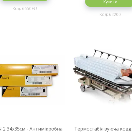
Купити
6650EU
62200
 2 34x35cм - Антимікробна
Термостабілізуюча ковд