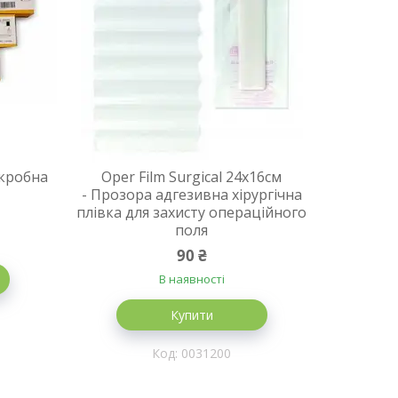
ікробна
Oper Film Surgical 24х16см
- Прозора адгезивна хірургічна
плівка для захисту операційного
поля
90 ₴
В наявності
Купити
0031200