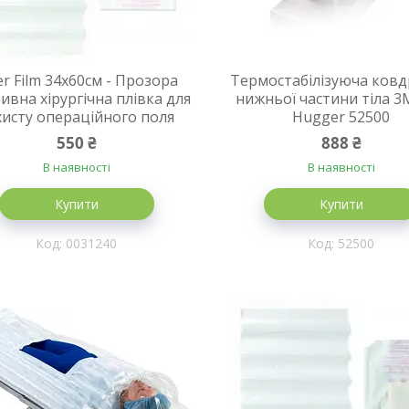
r Film 34х60см - Прозора
Термостабілізуюча ковд
ивна хірургічна плівка для
нижньої частини тіла 3
хисту операційного поля
Hugger 52500
550 ₴
888 ₴
В наявності
В наявності
Купити
Купити
0031240
52500