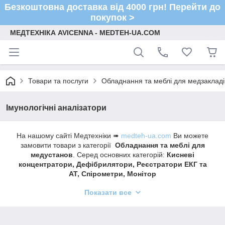
Безкоштовна доставка від 4000 грн! Перейти до
покупок >
МЕДТЕХНІКА AVICENNA - MEDTEH-UA.COM
Товари та послуги
Обладнання та меблі для медзакладі
Імунологічні аналізатори
На нашому сайті Медтехніки ➠
medteh-ua.com
Ви можете
замовити товари з категорії
Обладнання та меблі для
медустанов
. Серед основних категорій:
Кисневі
концентратори, Дефібрилятори, Реєстратори ЕКГ та
АТ, Спірометри, Монітор
пацієнта, Електрокардіографи, Фетальні монітори та
Показати все
доплери, Медичні функціональні ліжка, Туми
медицинські Штативи медичні, Банкетки медичні, Шафи
медичні, Столики і візки медичні, Каталки
медичні, Ростоміри медичні, Крісла та крісла