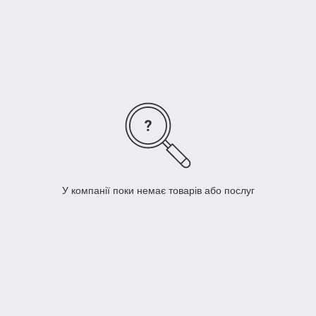
медичні, Біохімічні аналізатори, Гематологічні
аналізатори, Імунологічні аналізатори, Інші
аналізатори, Аспіратори (відсмоктувачі
медичні), Центрифуги, Дерматоскопи, ЛОР
обладнання, Ларінгоскопи, Молотки рефлекторні
, Діагностичне обладнання та інше.
Швидка доставка ✔ Доступні ціни ✔ Широкий
асортимент ✔ Акції та знижки ✔ Відгуки покупців ✔
Понад 7 років на ринку ✔ Оплата при отриманні ✔
Замовити онлайн ➠
medteh-ua.com
У компанії поки немає товарів або послуг