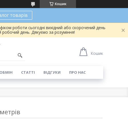
Кошик
алог товарів
афіком роботи сьогодні вихідний або скорочений день
 робочий день. Дякуємо за розуміння!
7
Кошик
 ОБМІН
СТАТТІ
ВІДГУКИ
ПРО НАС
метрів