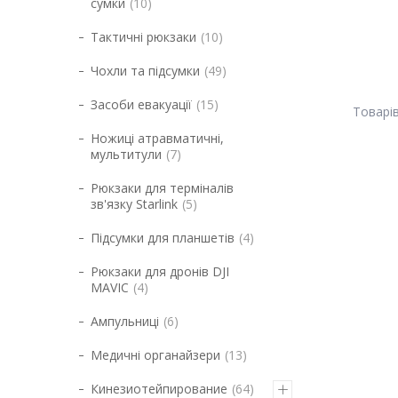
сумки
10
Тактичні рюкзаки
10
Чохли та підсумки
49
Засоби евакуації
15
Ножиці атравматичні,
мультитули
7
Рюкзаки для терміналів
зв'язку Starlink
5
Підсумки для планшетів
4
Рюкзаки для дронів DJI
MAVIC
4
Ампульниці
6
Медичні органайзери
13
Кинезиотейпирование
64