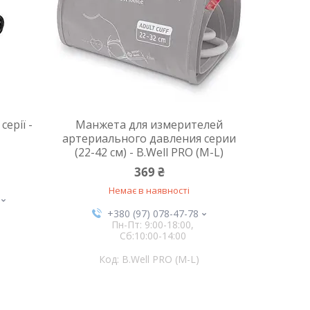
ерії -
Манжета для измерителей
артериального давления серии
(22-42 см) - B.Well PRO (M-L)
369 ₴
Немає в наявності
+380 (97) 078-47-78
Пн-Пт: 9:00-18:00,
Сб:10:00-14:00
B.Well PRO (M-L)