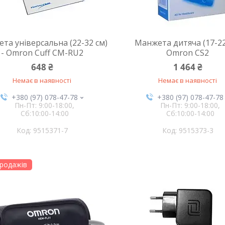
та універсальна (22-32 см)
Манжета дитяча (17-22
- Omron Сuff СМ-RU2
Omron CS2
648 ₴
1 464 ₴
Немає в наявності
Немає в наявності
+380 (97) 078-47-78
+380 (97) 078-47-78
Пн-Пт: 9:00-18:00,
Пн-Пт: 9:00-18:00,
Сб:10:00-14:00
Сб:10:00-14:00
9515371-7
9515373-3
родажів