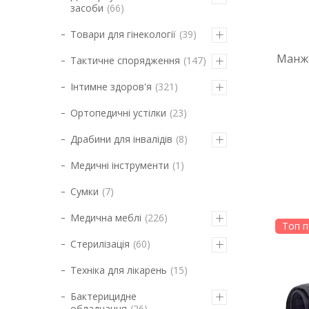
засоби
66
Товари для гінекології
39
Манже
Тактичне спорядження
147
Інтимне здоров'я
321
Ортопедичні устілки
23
Драбини для інвалідів
8
Медичні інструменти
1
Сумки
7
Медична меблі
226
Топ п
Стерилізація
60
Техніка для лікарень
15
Бактерицидне
обладнання
26