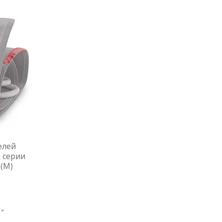
елей
 серии
 (M)