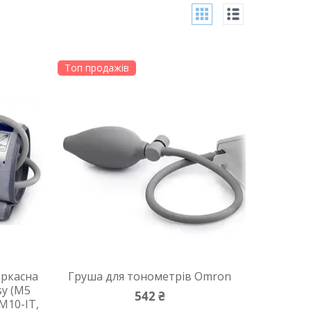
Топ продажів
аркасна
Груша для тонометрів Omron
sy (М5
542 ₴
М10-IT,