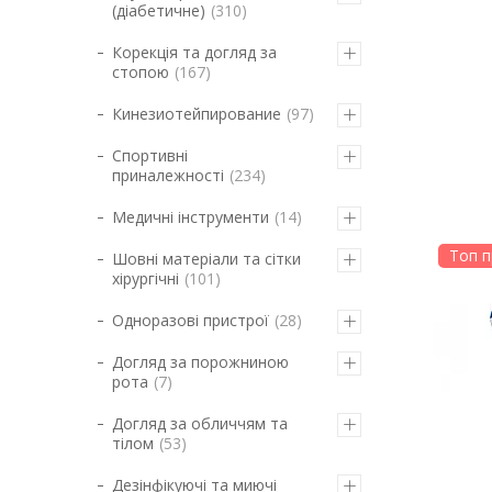
(діабетичне)
310
Корекція та догляд за
стопою
167
Кинезиотейпирование
97
Спортивні
приналежності
234
Медичні інструменти
14
Топ п
Шовні матеріали та сітки
хірургічні
101
Одноразові пристрої
28
Догляд за порожниною
рота
7
Догляд за обличчям та
тілом
53
Дезінфікуючі та миючі