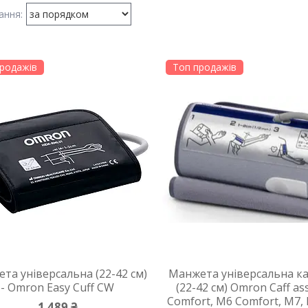
родажів
Топ продажів
та універсальна (22-42 см)
Манжета універсальна к
- Omron Еasy Cuff CW
(22-42 см) Omron Caff as
Comfort, М6 Comfort, М7, 
1 489 ₴