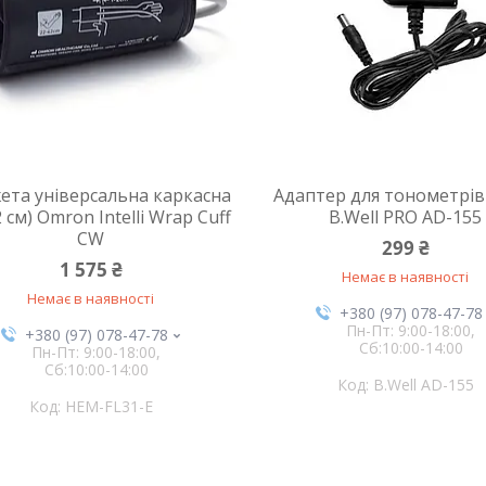
та універсальна каркасна
Адаптер для тонометрів с
2 см) Omron Intelli Wrap Cuff
B.Well PRO AD-155
CW
299 ₴
1 575 ₴
Немає в наявності
Немає в наявності
+380 (97) 078-47-78
Пн-Пт: 9:00-18:00,
+380 (97) 078-47-78
Сб:10:00-14:00
Пн-Пт: 9:00-18:00,
Сб:10:00-14:00
B.Well AD-155
HEM-FL31-E