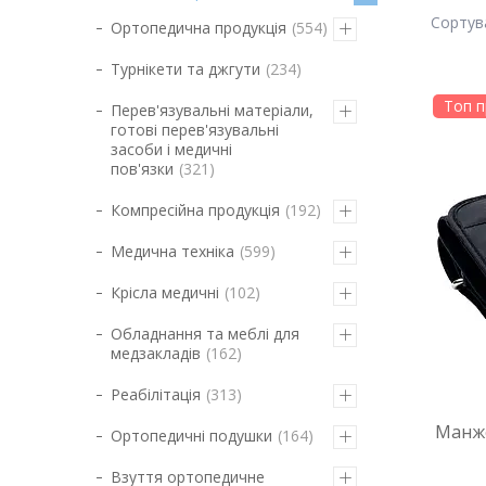
Ортопедична продукція
554
Турнікети та джгути
234
Топ п
Перев'язувальні матеріали,
готові перев'язувальні
засоби і медичні
пов'язки
321
Компресійна продукція
192
Медична техніка
599
Крісла медичні
102
Обладнання та меблі для
медзакладів
162
Реабілітація
313
Манже
Ортопедичні подушки
164
Взуття ортопедичне