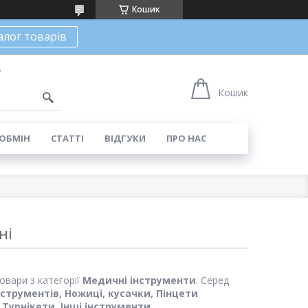
Кошик
алог товарів
7
Кошик
 ОБМІН
СТАТТІ
ВІДГУКИ
ПРО НАС
ні
вари з категорії
Медичні інструменти
. Серед
струментів, Ножиці, кусачки, Пінцети
 Турнікети, Інші інструменти.