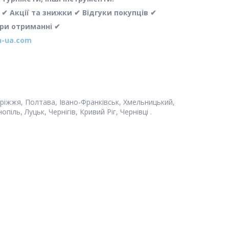
 Акції та знижки ✔ Відгуки покупців ✔
при отриманні ✔
-ua.com
апоріжжя, Полтава, Івано-Франківськ, Хмельницький,
іль, Луцьк, Чернігів, Кривий Ріг, Чернівці .