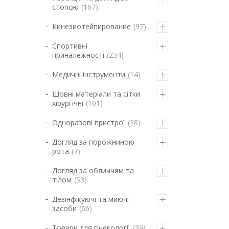
стопою
167
Кинезиотейпирование
97
Спортивні
приналежності
234
Медичні інструменти
14
Шовні матеріали та сітки
хірургічні
101
Одноразові пристрої
28
Догляд за порожниною
рота
7
Догляд за обличчям та
тілом
53
Дезінфікуючі та миючі
засоби
66
Товари для гінекології
39