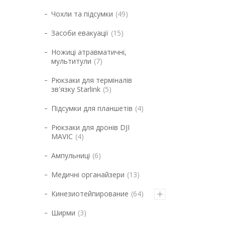
Чохли та підсумки
49
Засоби евакуації
15
Ножиці атравматичні,
мультитули
7
Рюкзаки для терміналів
зв'язку Starlink
5
Підсумки для планшетів
4
Рюкзаки для дронів DJI
MAVIC
4
Ампульниці
6
Медичні органайзери
13
Кинезиотейпирование
64
Ширми
3