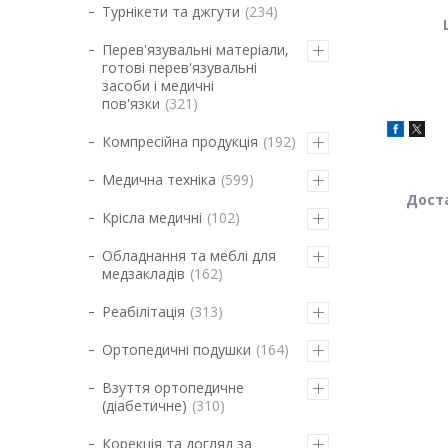
Турнікети та джгути
234
Перев'язувальні матеріали,
готові перев'язувальні
засоби і медичні
пов'язки
321
Компресійна продукція
192
Медична техніка
599
Доста
Крісла медичні
102
Обладнання та меблі для
медзакладів
162
Реабілітація
313
Ортопедичні подушки
164
Взуття ортопедичне
(діабетичне)
310
Корекція та догляд за