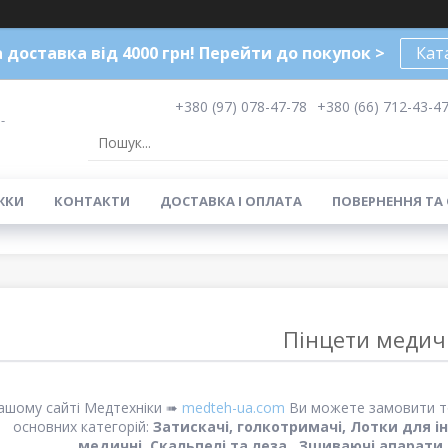
доставка від 4000 грн! Перейти до покупок >
Кат
+380 (97) 078-47-78
+380 (66) 712-43-4
-
ЖКИ
КОНТАКТИ
ДОСТАВКА І ОПЛАТА
ПОВЕРНЕННЯ ТА
Пінцети медич
ашому сайті Медтехніки ➠
medteh-ua.com
Ви можете замовити то
основних категорій:
Затискачі, голкотримачі, Лотки для ін
медичні, Скальпелі та леза , Зшиваючі апарати,